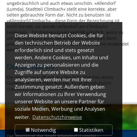
ungebräuchlich und auch etwas unschön. »Allendorf
(Lumda), Stadtteil Climbach« stellt eine korrekte, aber
selten gebrauchte Form dar. Nicht zu benutzen ist
»Allendorf/Climbach« - diese Form der Bezeichnung ist
nicht korrekt, sie würde »Allendorf am Climbach«
bedeuten... Ein Namenszusatz entfällt gänzlich, wenn es
Diese Website benutzt Cookies, die für
um die Kernstadt geht. Bei amtlichen Schreiben kann
den technischen Betrieb der Website
jedoch »Stadtteil Allendorf« in einer neuen Zeile verwendet
werden.
erforderlich sind und stets gesetzt
werden. Andere Cookies, um Inhalte und
Der Landkreis
Anzeigen zu personalisieren und die
Zugriffe auf unsere Website zu
Die immer noch oft gebrauchte Schreibweise »Kreis
analysieren, werden nur mit Ihrer
Gießen« ist nicht mehr korrekt. Es ist grundsätzlich
Zustimmung gesetzt. Außerdem geben
»Landkreis Gießen« zu verwenden.
wir Informationen zu Ihrer Verwendung
unserer Website an unsere Partner für
soziale Medien, Werbung und Analysen
weiter.
Datenschutzhinweise
Notwendig
Statistiken
Der Magistrat der Stadt Allendorf (Lumda)
•