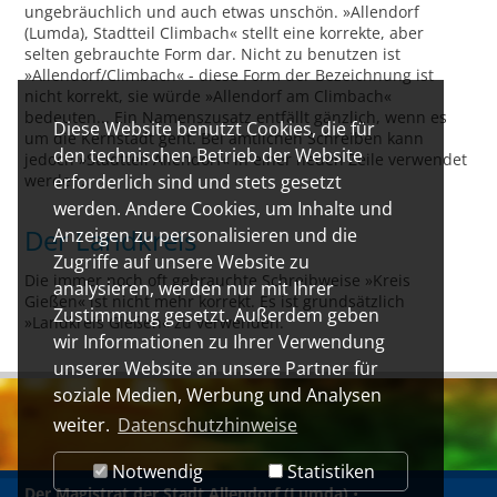
ungebräuchlich und auch etwas unschön. »Allendorf
(Lumda), Stadtteil Climbach« stellt eine korrekte, aber
selten gebrauchte Form dar. Nicht zu benutzen ist
»Allendorf/Climbach« - diese Form der Bezeichnung ist
nicht korrekt, sie würde »Allendorf am Climbach«
bedeuten... Ein Namenszusatz entfällt gänzlich, wenn es
Diese Website benutzt Cookies, die für
um die Kernstadt geht. Bei amtlichen Schreiben kann
den technischen Betrieb der Website
jedoch »Stadtteil Allendorf« in einer neuen Zeile verwendet
werden.
erforderlich sind und stets gesetzt
werden. Andere Cookies, um Inhalte und
Der Landkreis
Anzeigen zu personalisieren und die
Zugriffe auf unsere Website zu
Die immer noch oft gebrauchte Schreibweise »Kreis
analysieren, werden nur mit Ihrer
Gießen« ist nicht mehr korrekt. Es ist grundsätzlich
Zustimmung gesetzt. Außerdem geben
»Landkreis Gießen« zu verwenden.
wir Informationen zu Ihrer Verwendung
unserer Website an unsere Partner für
soziale Medien, Werbung und Analysen
weiter.
Datenschutzhinweise
Notwendig
Statistiken
Der Magistrat der Stadt Allendorf (Lumda)
•