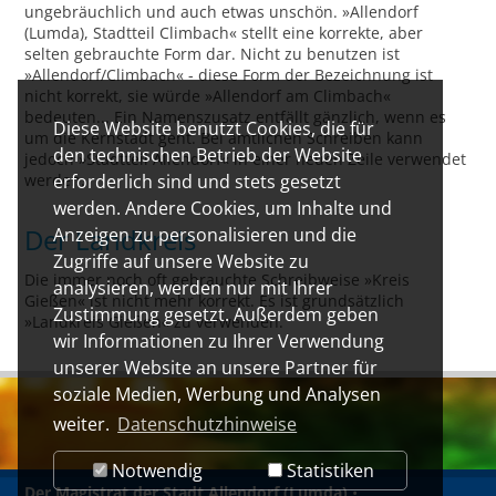
ungebräuchlich und auch etwas unschön. »Allendorf
(Lumda), Stadtteil Climbach« stellt eine korrekte, aber
selten gebrauchte Form dar. Nicht zu benutzen ist
»Allendorf/Climbach« - diese Form der Bezeichnung ist
nicht korrekt, sie würde »Allendorf am Climbach«
bedeuten... Ein Namenszusatz entfällt gänzlich, wenn es
Diese Website benutzt Cookies, die für
um die Kernstadt geht. Bei amtlichen Schreiben kann
den technischen Betrieb der Website
jedoch »Stadtteil Allendorf« in einer neuen Zeile verwendet
werden.
erforderlich sind und stets gesetzt
werden. Andere Cookies, um Inhalte und
Der Landkreis
Anzeigen zu personalisieren und die
Zugriffe auf unsere Website zu
Die immer noch oft gebrauchte Schreibweise »Kreis
analysieren, werden nur mit Ihrer
Gießen« ist nicht mehr korrekt. Es ist grundsätzlich
Zustimmung gesetzt. Außerdem geben
»Landkreis Gießen« zu verwenden.
wir Informationen zu Ihrer Verwendung
unserer Website an unsere Partner für
soziale Medien, Werbung und Analysen
weiter.
Datenschutzhinweise
Notwendig
Statistiken
Der Magistrat der Stadt Allendorf (Lumda)
•