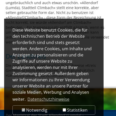
ungebräuchlich und auch etwas unschön. »Allendorf
(Lumda), Stadtteil Climbach« stellt eine korrekte, aber
selten gebrauchte Form dar. Nicht zu benutzen ist
»Allendorf/Climbach« - diese Form der Bezeichnung ist
nicht korrekt, sie würde »Allendorf am Climbach«
bedeuten... Ein Namenszusatz entfällt gänzlich, wenn es
Diese Website benutzt Cookies, die für
um die Kernstadt geht. Bei amtlichen Schreiben kann
den technischen Betrieb der Website
jedoch »Stadtteil Allendorf« in einer neuen Zeile verwendet
werden.
erforderlich sind und stets gesetzt
werden. Andere Cookies, um Inhalte und
Der Landkreis
Anzeigen zu personalisieren und die
Zugriffe auf unsere Website zu
Die immer noch oft gebrauchte Schreibweise »Kreis
analysieren, werden nur mit Ihrer
Gießen« ist nicht mehr korrekt. Es ist grundsätzlich
Zustimmung gesetzt. Außerdem geben
»Landkreis Gießen« zu verwenden.
wir Informationen zu Ihrer Verwendung
unserer Website an unsere Partner für
soziale Medien, Werbung und Analysen
weiter.
Datenschutzhinweise
Notwendig
Statistiken
Der Magistrat der Stadt Allendorf (Lumda)
•