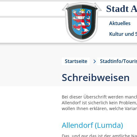
Stadt 
Aktuelles
Kultur und 
Startseite
Stadtinfo/Tour
Schreibweisen
Bei dieser Überschrift werden manc
Allendorf ist sicherlich kein Probl
wollen Ihnen erklären, welche Varia
Allendorf (Lumda)
Das, und
nur
das ist der amtliche Na