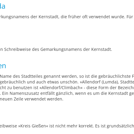
da
kungsnamens der Kernstadt, die früher oft verwendet wurde. Für d
en Schreibweise des Gemarkungsnamens der Kernstadt.
en
Name des Stadtteiles genannt werden, so ist die gebräuchlichste 
gebräuchlich und auch etwas unschön. »Allendorf (Lumda), Stadtteil
cht zu benutzen ist »Allendorf/Climbach« - diese Form der Bezeichn
 Ein Namenszusatz entfällt gänzlich, wenn es um die Kernstadt ge
er neuen Zeile verwendet werden.
ibweise »Kreis Gießen« ist nicht mehr korrekt. Es ist grundsätzli