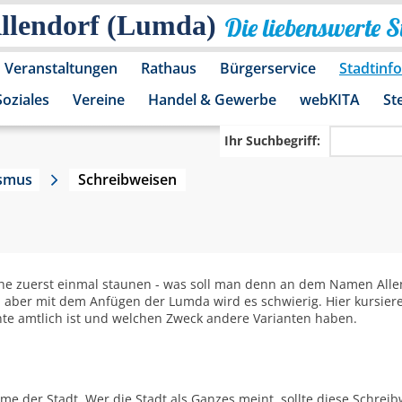
Allendorf (Lumda)
Die liebenswerte 
Veranstaltungen
Rathaus
Bürgerservice
Stadtinf
Soziales
Vereine
Handel & Gewerbe
webKITA
St
Ihr Suchbegriff:
ismus
Schreibweisen
he zuerst einmal staunen - was soll man denn an dem Namen Allen
em, aber mit dem Anfügen der Lumda wird es schwierig. Hier kursier
nte amtlich ist und welchen Zweck andere Varianten haben.
me der Stadt. Wer die Stadt als Ganzes meint, sollte diese Schrei