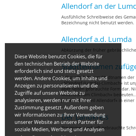
Allendorf an der Lum
Ausfühliche Schreibweise des Gemar
Bezeichnung nicht benutzt werden.
Allendorf a.d. Lumda
Abkürzung der früher gebräuchlich
Diese Website benutzt Cookies, die für
den technischen Betrieb der Website
Stadtteilnamen zufüg
erforderlich sind und stets gesetzt
Soll zusätzlich zum Stadtnamen der 
werden. Andere Cookies, um Inhalte und
»Allendorf (Lumda)-Climbach« ist un
Anzeigen zu personalisieren und die
aber selten gebrauchte Form dar. Ni
Zugriffe auf unsere Website zu
»Allendorf am Climbach« bedeuten...
analysieren, werden nur mit Ihrer
jedoch »Stadtteil Allendorf« in ein
Zustimmung gesetzt. Außerdem geben
wir Informationen zu Ihrer Verwendung
Der Landkreis
unserer Website an unsere Partner für
Die immer noch oft gebrauchte Schre
soziale Medien, Werbung und Analysen