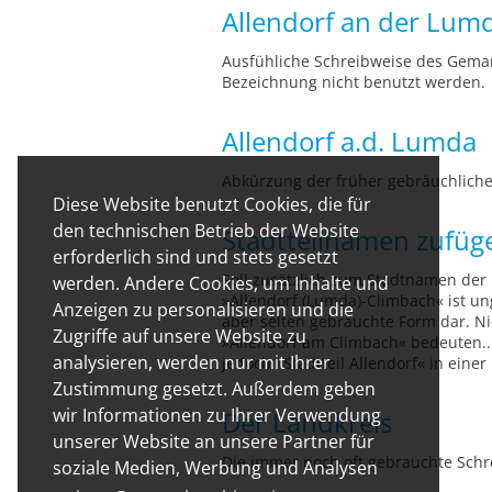
Allendorf an der Lum
Ausfühliche Schreibweise des Gemar
Bezeichnung nicht benutzt werden.
Allendorf a.d. Lumda
Abkürzung der früher gebräuchlich
Diese Website benutzt Cookies, die für
den technischen Betrieb der Website
Stadtteilnamen zufüg
erforderlich sind und stets gesetzt
Soll zusätzlich zum Stadtnamen der 
werden. Andere Cookies, um Inhalte und
»Allendorf (Lumda)-Climbach« ist un
Anzeigen zu personalisieren und die
aber selten gebrauchte Form dar. Ni
Zugriffe auf unsere Website zu
»Allendorf am Climbach« bedeuten...
analysieren, werden nur mit Ihrer
jedoch »Stadtteil Allendorf« in ein
Zustimmung gesetzt. Außerdem geben
wir Informationen zu Ihrer Verwendung
Der Landkreis
unserer Website an unsere Partner für
Die immer noch oft gebrauchte Schre
soziale Medien, Werbung und Analysen