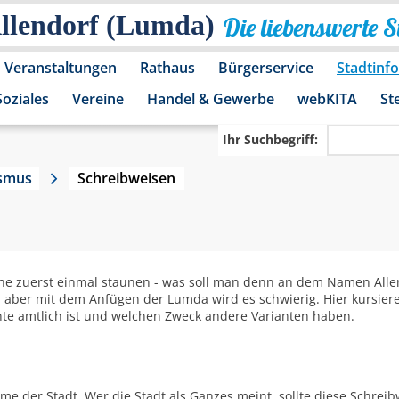
Allendorf (Lumda)
Die liebenswerte 
Veranstaltungen
Rathaus
Bürgerservice
Stadtinf
Soziales
Vereine
Handel & Gewerbe
webKITA
St
Ihr Suchbegriff:
ismus
Schreibweisen
he zuerst einmal staunen - was soll man denn an dem Namen Allen
em, aber mit dem Anfügen der Lumda wird es schwierig. Hier kursier
nte amtlich ist und welchen Zweck andere Varianten haben.
me der Stadt. Wer die Stadt als Ganzes meint, sollte diese Schrei