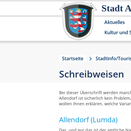
Stadt 
Aktuelles
Kultur und 
Startseite
Stadtinfo/Tour
Schreibweisen
Bei dieser Überschrift werden manc
Allendorf ist sicherlich kein Probl
wollen Ihnen erklären, welche Varia
Allendorf (Lumda)
Das, und
nur
das ist der amtliche Na