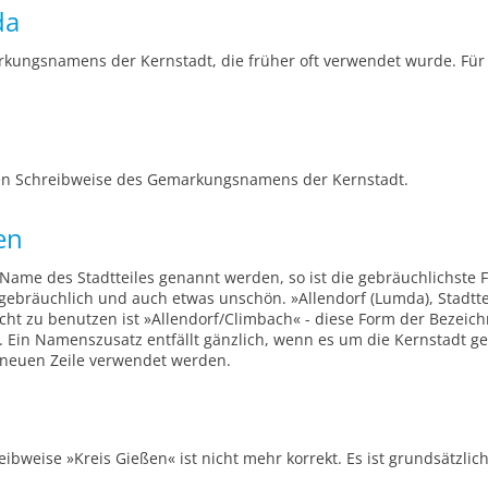
da
kungsnamens der Kernstadt, die früher oft verwendet wurde. Für d
en Schreibweise des Gemarkungsnamens der Kernstadt.
en
Name des Stadtteiles genannt werden, so ist die gebräuchlichste 
gebräuchlich und auch etwas unschön. »Allendorf (Lumda), Stadtteil
cht zu benutzen ist »Allendorf/Climbach« - diese Form der Bezeichn
 Ein Namenszusatz entfällt gänzlich, wenn es um die Kernstadt ge
er neuen Zeile verwendet werden.
ibweise »Kreis Gießen« ist nicht mehr korrekt. Es ist grundsätzli