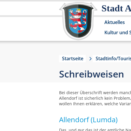
Stadt 
Aktuelles
Kultur und 
Startseite
Stadtinfo/Tour
Schreibweisen
Bei dieser Überschrift werden manc
Allendorf ist sicherlich kein Probl
wollen Ihnen erklären, welche Varia
Allendorf (Lumda)
Das, und
nur
das ist der amtliche Na