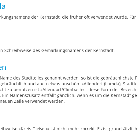
da
kungsnamens der Kernstadt, die früher oft verwendet wurde. Für d
en Schreibweise des Gemarkungsnamens der Kernstadt.
en
Name des Stadtteiles genannt werden, so ist die gebräuchlichste 
gebräuchlich und auch etwas unschön. »Allendorf (Lumda), Stadtteil
cht zu benutzen ist »Allendorf/Climbach« - diese Form der Bezeichn
 Ein Namenszusatz entfällt gänzlich, wenn es um die Kernstadt ge
er neuen Zeile verwendet werden.
ibweise »Kreis Gießen« ist nicht mehr korrekt. Es ist grundsätzli