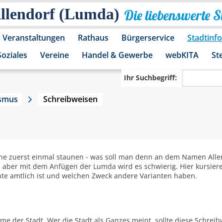
Allendorf (Lumda)
Die liebenswerte 
Veranstaltungen
Rathaus
Bürgerservice
Stadtinf
Soziales
Vereine
Handel & Gewerbe
webKITA
St
Ihr Suchbegriff:
ismus
Schreibweisen
he zuerst einmal staunen - was soll man denn an dem Namen Allen
em, aber mit dem Anfügen der Lumda wird es schwierig. Hier kursier
nte amtlich ist und welchen Zweck andere Varianten haben.
me der Stadt. Wer die Stadt als Ganzes meint, sollte diese Schrei