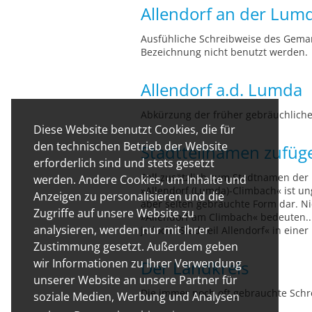
Allendorf an der Lum
Ausfühliche Schreibweise des Gemar
Bezeichnung nicht benutzt werden.
Allendorf a.d. Lumda
Abkürzung der früher gebräuchlich
Diese Website benutzt Cookies, die für
den technischen Betrieb der Website
Stadtteilnamen zufüg
erforderlich sind und stets gesetzt
Soll zusätzlich zum Stadtnamen der 
werden. Andere Cookies, um Inhalte und
»Allendorf (Lumda)-Climbach« ist un
Anzeigen zu personalisieren und die
aber selten gebrauchte Form dar. Ni
Zugriffe auf unsere Website zu
»Allendorf am Climbach« bedeuten...
analysieren, werden nur mit Ihrer
jedoch »Stadtteil Allendorf« in ein
Zustimmung gesetzt. Außerdem geben
wir Informationen zu Ihrer Verwendung
Der Landkreis
unserer Website an unsere Partner für
Die immer noch oft gebrauchte Schre
soziale Medien, Werbung und Analysen