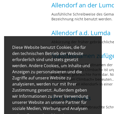
Allendorf an der Lum
Ausfühliche Schreibweise des Gemar
Bezeichnung nicht benutzt werden.
Allendorf a.d. Lumda
Abkürzung der früher gebräuchlich
Diese Website benutzt Cookies, die für
den technischen Betrieb der Website
Stadtteilnamen zufüg
erforderlich sind und stets gesetzt
Soll zusätzlich zum Stadtnamen der 
werden. Andere Cookies, um Inhalte und
»Allendorf (Lumda)-Climbach« ist un
Anzeigen zu personalisieren und die
aber selten gebrauchte Form dar. Ni
Zugriffe auf unsere Website zu
»Allendorf am Climbach« bedeuten...
analysieren, werden nur mit Ihrer
jedoch »Stadtteil Allendorf« in ein
Zustimmung gesetzt. Außerdem geben
wir Informationen zu Ihrer Verwendung
Der Landkreis
unserer Website an unsere Partner für
Die immer noch oft gebrauchte Schre
soziale Medien, Werbung und Analysen