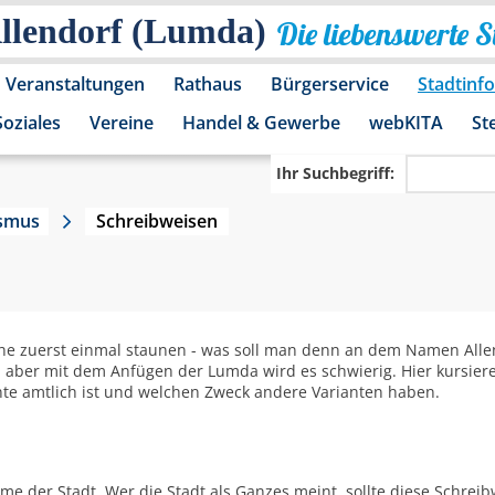
Allendorf (Lumda)
Die liebenswerte 
Veranstaltungen
Rathaus
Bürgerservice
Stadtinf
Soziales
Vereine
Handel & Gewerbe
webKITA
St
Ihr Suchbegriff:
ismus
Schreibweisen
he zuerst einmal staunen - was soll man denn an dem Namen Allen
em, aber mit dem Anfügen der Lumda wird es schwierig. Hier kursier
nte amtlich ist und welchen Zweck andere Varianten haben.
me der Stadt. Wer die Stadt als Ganzes meint, sollte diese Schrei