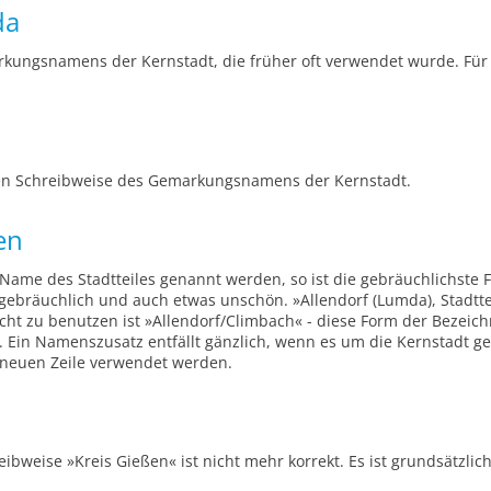
da
kungsnamens der Kernstadt, die früher oft verwendet wurde. Für d
en Schreibweise des Gemarkungsnamens der Kernstadt.
en
Name des Stadtteiles genannt werden, so ist die gebräuchlichste 
gebräuchlich und auch etwas unschön. »Allendorf (Lumda), Stadtteil
cht zu benutzen ist »Allendorf/Climbach« - diese Form der Bezeichn
 Ein Namenszusatz entfällt gänzlich, wenn es um die Kernstadt ge
er neuen Zeile verwendet werden.
ibweise »Kreis Gießen« ist nicht mehr korrekt. Es ist grundsätzli