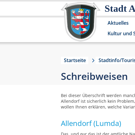
Stadt 
Aktuelles
Kultur und 
Startseite
Stadtinfo/Tour
Schreibweisen
Bei dieser Überschrift werden manc
Allendorf ist sicherlich kein Probl
wollen Ihnen erklären, welche Varia
Allendorf (Lumda)
Das, und
nur
das ist der amtliche Na