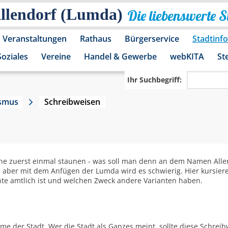
Allendorf (Lumda)
Die liebenswerte 
Veranstaltungen
Rathaus
Bürgerservice
Stadtinf
Soziales
Vereine
Handel & Gewerbe
webKITA
St
Ihr Suchbegriff:
ismus
Schreibweisen
he zuerst einmal staunen - was soll man denn an dem Namen Allen
em, aber mit dem Anfügen der Lumda wird es schwierig. Hier kursier
nte amtlich ist und welchen Zweck andere Varianten haben.
me der Stadt. Wer die Stadt als Ganzes meint, sollte diese Schrei