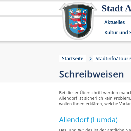
Stadt 
Aktuelles
Kultur und 
Startseite
Stadtinfo/Tour
Schreibweisen
Bei dieser Überschrift werden manc
Allendorf ist sicherlich kein Probl
wollen Ihnen erklären, welche Varia
Allendorf (Lumda)
Das, und
nur
das ist der amtliche Na