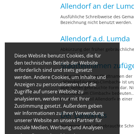
Allendorf an der Lum
Ausfühliche Schreibweise des Gemar
Bezeichnung nicht benutzt werden.
Allendorf a.d. Lumda
Abkürzung der früher gebräuchlich
Diese Website benutzt Cookies, die für
den technischen Betrieb der Website
Stadtteilnamen zufüg
erforderlich sind und stets gesetzt
Soll zusätzlich zum Stadtnamen der 
werden. Andere Cookies, um Inhalte und
»Allendorf (Lumda)-Climbach« ist un
Anzeigen zu personalisieren und die
aber selten gebrauchte Form dar. Ni
Zugriffe auf unsere Website zu
»Allendorf am Climbach« bedeuten...
analysieren, werden nur mit Ihrer
jedoch »Stadtteil Allendorf« in ein
Zustimmung gesetzt. Außerdem geben
wir Informationen zu Ihrer Verwendung
Der Landkreis
unserer Website an unsere Partner für
Die immer noch oft gebrauchte Schre
soziale Medien, Werbung und Analysen