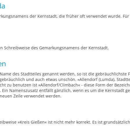
da
kungsnamens der Kernstadt, die früher oft verwendet wurde. Für d
en Schreibweise des Gemarkungsnamens der Kernstadt.
en
Name des Stadtteiles genannt werden, so ist die gebräuchlichste 
gebräuchlich und auch etwas unschön. »Allendorf (Lumda), Stadtteil
cht zu benutzen ist »Allendorf/Climbach« - diese Form der Bezeichn
 Ein Namenszusatz entfällt gänzlich, wenn es um die Kernstadt ge
er neuen Zeile verwendet werden.
ibweise »Kreis Gießen« ist nicht mehr korrekt. Es ist grundsätzli