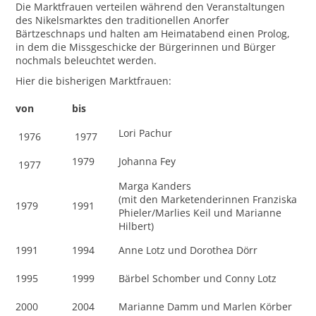
Die Marktfrauen verteilen während den Veranstaltungen
des Nikelsmarktes den traditionellen Anorfer
Bärtzeschnaps und halten am Heimatabend einen Prolog,
in dem die Missgeschicke der Bürgerinnen und Bürger
nochmals beleuchtet werden.
Hier die bisherigen Marktfrauen:
von
bis
Lori Pachur
1976
1977
1979
Johanna Fey
1977
Marga Kanders
(mit den Marketenderinnen Franziska
1979
1991
Phieler/Marlies Keil und Marianne
Hilbert)
1991
1994
Anne Lotz und Dorothea Dörr
1995
1999
Bärbel Schomber und Conny Lotz
2000
2004
Marianne Damm und Marlen Körber