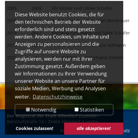
2005
2009
Elli Müller und Ulrike Schäfer
Diese Website benutzt Cookies, die für
2010
2013
Angela Diehl und Rosi von Bierbrauer
den technischen Betrieb der Website
erforderlich sind und stets gesetzt
2014
2017
Kornelia Fuhrmann und Sylke Schäfer
werden. Andere Cookies, um Inhalte und
Anzeigen zu personalisieren und die
2018
2024
Renate Becker und Ursula Hofmann
Zugriffe auf unsere Website zu
2025
?
Anja Schmitt und Michaela Klemm
analysieren, werden nur mit Ihrer
Zustimmung gesetzt. Außerdem geben
wir Informationen zu Ihrer Verwendung
unserer Website an unsere Partner für
soziale Medien, Werbung und Analysen
weiter.
Datenschutzhinweise
Notwendig
Statistiken
Der Magistrat der Stadt Allendorf (Lumda)
•
Bahnhofstraße 14 • 35469 Allendorf (Lumda)
Cookies zulassen!
alle akzeptieren!
Kontakt
Impressum
Datenschutz