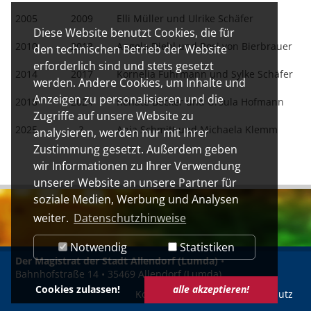
2005
2009
Elli Müller und Ulrike Schäfer
Diese Website benutzt Cookies, die für
2010
2013
Angela Diehl und Rosi von Bierbrauer
den technischen Betrieb der Website
erforderlich sind und stets gesetzt
2014
2017
Kornelia Fuhrmann und Sylke Schäfer
werden. Andere Cookies, um Inhalte und
Anzeigen zu personalisieren und die
2018
2024
Renate Becker und Ursula Hofmann
Zugriffe auf unsere Website zu
2025
?
Anja Schmitt und Michaela Klemm
analysieren, werden nur mit Ihrer
Zustimmung gesetzt. Außerdem geben
wir Informationen zu Ihrer Verwendung
unserer Website an unsere Partner für
soziale Medien, Werbung und Analysen
weiter.
Datenschutzhinweise
Notwendig
Statistiken
Der Magistrat der Stadt Allendorf (Lumda)
•
Bahnhofstraße 14 • 35469 Allendorf (Lumda)
Cookies zulassen!
alle akzeptieren!
Kontakt
Impressum
Datenschutz