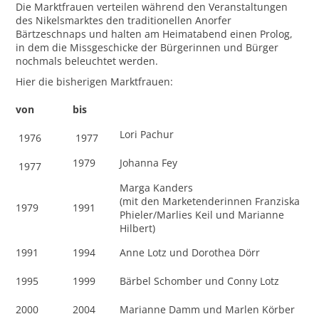
Die Marktfrauen verteilen während den Veranstaltungen
des Nikelsmarktes den traditionellen Anorfer
Bärtzeschnaps und halten am Heimatabend einen Prolog,
in dem die Missgeschicke der Bürgerinnen und Bürger
nochmals beleuchtet werden.
Hier die bisherigen Marktfrauen:
von
bis
Lori Pachur
1976
1977
1979
Johanna Fey
1977
Marga Kanders
(mit den Marketenderinnen Franziska
1979
1991
Phieler/Marlies Keil und Marianne
Hilbert)
1991
1994
Anne Lotz und Dorothea Dörr
1995
1999
Bärbel Schomber und Conny Lotz
2000
2004
Marianne Damm und Marlen Körber