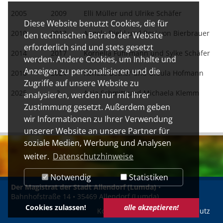
2005
2009
Elli Müller und Ulrike Schäfer
Diese Website benutzt Cookies, die für
2010
2013
Angela Diehl und Rosi von Bierbrauer
den technischen Betrieb der Website
erforderlich sind und stets gesetzt
2014
2017
Kornelia Fuhrmann und Sylke Schäfer
werden. Andere Cookies, um Inhalte und
Anzeigen zu personalisieren und die
2018
2024
Renate Becker und Ursula Hofmann
Zugriffe auf unsere Website zu
2025
?
Anja Schmitt und Michaela Klemm
analysieren, werden nur mit Ihrer
Zustimmung gesetzt. Außerdem geben
wir Informationen zu Ihrer Verwendung
unserer Website an unsere Partner für
soziale Medien, Werbung und Analysen
weiter.
Datenschutzhinweise
Notwendig
Statistiken
Der Magistrat der Stadt Allendorf (Lumda)
•
Bahnhofstraße 14 • 35469 Allendorf (Lumda)
Cookies zulassen!
alle akzeptieren!
Kontakt
Impressum
Datenschutz