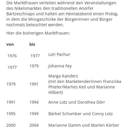
Die Marktfrauen verteilen während den Veranstaltungen
des Nikelsmarktes den traditionellen Anorfer
Bärtzeschnaps und halten am Heimatabend einen Prolog,
in dem die Missgeschicke der Bürgerinnen und Bürger
nochmals beleuchtet werden.
Hier die bisherigen Marktfrauen:
von
bis
Lori Pachur
1976
1977
1979
Johanna Fey
1977
Marga Kanders
(mit den Marketenderinnen Franziska
1979
1991
Phieler/Marlies Keil und Marianne
Hilbert)
1991
1994
Anne Lotz und Dorothea Dörr
1995
1999
Bärbel Schomber und Conny Lotz
2000
2004
Marianne Damm und Marlen Körber