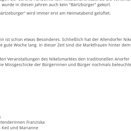
wurde in diesen Jahren auch kein "Bärtzbürger" gekürt.
ärtzebürger“ wird immer erst am Heimatabend gelüftet.
in ist schon etwas Besonderes. Schließlich hat der Allendorfer Nik
ne gute Woche lang. In dieser Zeit sind die Marktfrauen hinter dem
den Veranstaltungen des Nikelsmarktes den traditionellen Anorfe
die Missgeschicke der Bürgerinnen und Bürger nochmals beleucht
s
etenderinnen Franziska
s Keil und Marianne