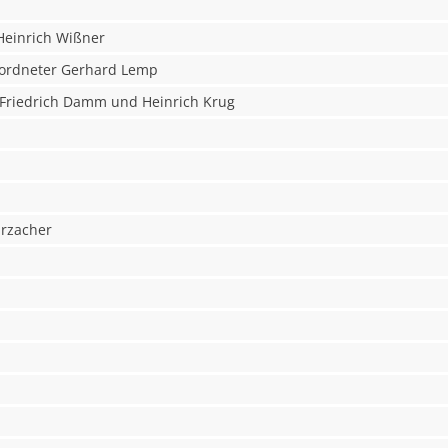
Heinrich Wißner
eordneter Gerhard Lemp
 Friedrich Damm und Heinrich Krug
arzacher