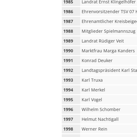
1985
Landrat Ernst Klingelhöfer
1986
Ehrenvorsitzender TSV 07 
1987
Ehrenamtlicher Kreisbeig
1988
Mitglieder Spielmannszug
1989
Landrat Rüdiger Veit
1990
Marktfrau Marga Kanders
1991
Konrad Deuker
1992
Landtagspräsident Karl St
1993
Karl Truxa
1994
Karl Merkel
1995
Karl Vogel
1996
Wilhelm Schomber
1997
Helmut Nachtigall
1998
Werner Rein