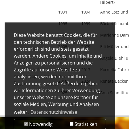
Hilbert)
1991
1994
Anne Lotz und
1995
1999
Bärbel Schomb
Diese Website benutzt Cookies, die für
2000
2004
Marianne Dam
den technischen Betrieb der Website
2005
2009
Elli Müller und
erforderlich sind und stets gesetzt
werden. Andere Cookies, um Inhalte und
2010
2013
Angela Diehl u
Anzeigen zu personalisieren und die
Zugriffe auf unsere Website zu
2014
2017
Kornelia Fuhr
analysieren, werden nur mit Ihrer
2018
2024
Renate Becker
Zustimmung gesetzt. Außerdem geben
wir Informationen zu Ihrer Verwendung
2025
?
Anja Schmitt 
unserer Website an unsere Partner für
soziale Medien, Werbung und Analysen
weiter.
Datenschutzhinweise
Notwendig
Statistiken