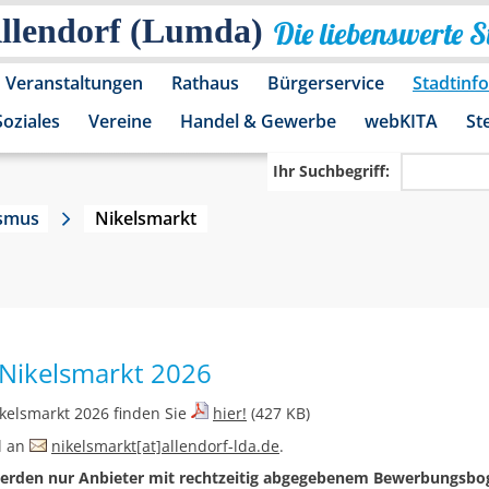
Allendorf (Lumda)
Die liebenswerte 
Veranstaltungen
Rathaus
Bürgerservice
Stadtinf
Soziales
Vereine
Handel & Gewerbe
webKITA
St
Ihr Suchbegriff:
ismus
Nikelsmarkt
Nikelsmarkt 2026
kelsmarkt 2026 finden Sie
hier!
(427 KB)
l an
nikelsmarkt[at]allendorf-lda.de
.
werden nur Anbieter mit rechtzeitig abgegebenem Bewerbungsbog