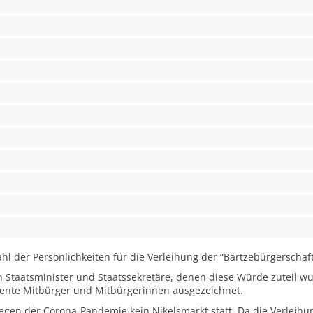
hl der Persönlichkeiten für die Verleihung der “Bärtzebürgerschaf
 Staatsminister und Staatssekretäre, denen diese Würde zuteil wu
diente Mitbürger und Mitbürgerinnen ausgezeichnet.
gen der Corona-Pandemie kein Nikelsmarkt statt. Da die Verleihu