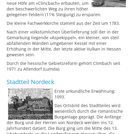
neue Höfe am »Clincbach« erbauten, um
den beschwerlichen Weg zu ihren höher
gelegenen Feldern (11% Steigung) zu ersparen.
Die kleine Fachwerkkirche stammt aus der Zeit um 1783.
Nach einer volkstümlichen Überlieferung soll der in der
Gemarkung liegende »Aspekippel«, ein kleiner, von steil
abfallenden Wänden umgebener Kessel mit einer
Erhöhung in der Mitte, der letzte aktive Vulkan in Hessen
gewesen sein.
Durch die hessische Gebietsreform gehört Climbach seit
1971 zu Allendorf (Lumda).
Stadtteil Nordeck
Erste urkundliche Erwähnung:
1093.
Das Ortsbild des Stadtteiles wird
wesentlich durch die romantische
Burganlage geprägt. Die Anfänge
der Burg und der Herren von Nordeck werden ins 12.
Jahrhundert datiert. Die Burg ging um die Mitte des 13.
Jahrhunderts an die Landgrafen von Hessen über, die