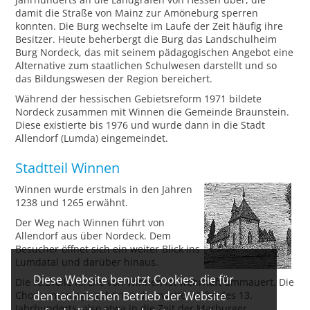
damit die Straße von Mainz zur Amöneburg sperren
konnten. Die Burg wechselte im Laufe der Zeit häufig ihre
Besitzer. Heute beherbergt die Burg das Landschulheim
Burg Nordeck, das mit seinem pädagogischen Angebot eine
Alternative zum staatlichen Schulwesen darstellt und so
das Bildungswesen der Region bereichert.
Während der hessischen Gebietsreform 1971 bildete
Nordeck zusammen mit Winnen die Gemeinde Braunstein.
Diese existierte bis 1976 und wurde dann in die Stadt
Allendorf (Lumda) eingemeindet.
Stadtteil Winnen
Winnen wurde erstmals in den Jahren
1238 und 1265 erwähnt.
Der Weg nach Winnen führt von
Allendorf aus über Nordeck. Dem
Besucher öffnet sich ein weiter Blick ins
Lumdatal und darüber hinaus.
Diese Website benutzt Cookies, die für
Die reizvolle Kirche von Winnen ist wehrhaft ummauert. Die
Chorturmanlage gehört in die zweite Hälfte des 13.
den technischen Betrieb der Website
Jahrhunderts, also etwa in die Zeit der Marburger