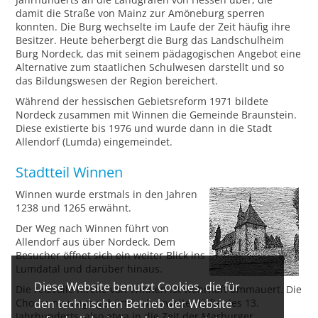
damit die Straße von Mainz zur Amöneburg sperren
konnten. Die Burg wechselte im Laufe der Zeit häufig ihre
Besitzer. Heute beherbergt die Burg das Landschulheim
Burg Nordeck, das mit seinem pädagogischen Angebot eine
Alternative zum staatlichen Schulwesen darstellt und so
das Bildungswesen der Region bereichert.
Während der hessischen Gebietsreform 1971 bildete
Nordeck zusammen mit Winnen die Gemeinde Braunstein.
Diese existierte bis 1976 und wurde dann in die Stadt
Allendorf (Lumda) eingemeindet.
Stadtteil Winnen
Winnen wurde erstmals in den Jahren
1238 und 1265 erwähnt.
Der Weg nach Winnen führt von
Allendorf aus über Nordeck. Dem
Besucher öffnet sich ein weiter Blick ins
Lumdatal und darüber hinaus.
Diese Website benutzt Cookies, die für
Die reizvolle Kirche von Winnen ist wehrhaft ummauert. Die
Chorturmanlage gehört in die zweite Hälfte des 13.
den technischen Betrieb der Website
Jahrhunderts, also etwa in die Zeit der Marburger