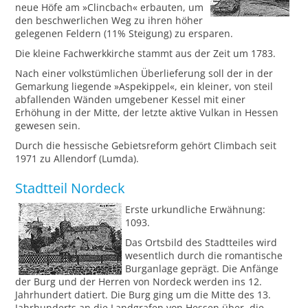
neue Höfe am »Clincbach« erbauten, um
den beschwerlichen Weg zu ihren höher
gelegenen Feldern (11% Steigung) zu ersparen.
Die kleine Fachwerkkirche stammt aus der Zeit um 1783.
Nach einer volkstümlichen Überlieferung soll der in der
Gemarkung liegende »Aspekippel«, ein kleiner, von steil
abfallenden Wänden umgebener Kessel mit einer
Erhöhung in der Mitte, der letzte aktive Vulkan in Hessen
gewesen sein.
Durch die hessische Gebietsreform gehört Climbach seit
1971 zu Allendorf (Lumda).
Stadtteil Nordeck
Erste urkundliche Erwähnung:
1093.
Das Ortsbild des Stadtteiles wird
wesentlich durch die romantische
Burganlage geprägt. Die Anfänge
der Burg und der Herren von Nordeck werden ins 12.
Jahrhundert datiert. Die Burg ging um die Mitte des 13.
Jahrhunderts an die Landgrafen von Hessen über, die