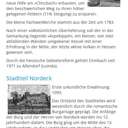
neue Höfe am »Clincbach« erbauten, um
den beschwerlichen Weg zu ihren höher
gelegenen Feldern (11% Steigung) zu ersparen.
Die kleine Fachwerkkirche stammt aus der Zeit um 1783.
Nach einer volkstümlichen Überlieferung soll der in der
Gemarkung liegende »Aspekippel«, ein kleiner, von steil
abfallenden Wänden umgebener Kessel mit einer
Erhöhung in der Mitte, der letzte aktive Vulkan in Hessen
gewesen sein.
Durch die hessische Gebietsreform gehört Climbach seit
1971 zu Allendorf (Lumda).
Stadtteil Nordeck
Erste urkundliche Erwähnung:
1093.
Das Ortsbild des Stadtteiles wird
wesentlich durch die romantische
Burganlage geprägt. Die Anfänge
der Burg und der Herren von Nordeck werden ins 12.
Jahrhundert datiert. Die Burg ging um die Mitte des 13.
Jahrhunderts an die Landgrafen von Hessen über, die