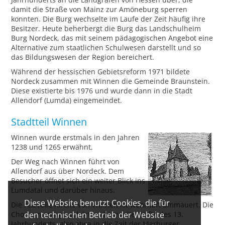
damit die Straße von Mainz zur Amöneburg sperren
konnten. Die Burg wechselte im Laufe der Zeit häufig ihre
Besitzer. Heute beherbergt die Burg das Landschulheim
Burg Nordeck, das mit seinem pädagogischen Angebot eine
Alternative zum staatlichen Schulwesen darstellt und so
das Bildungswesen der Region bereichert.
Während der hessischen Gebietsreform 1971 bildete
Nordeck zusammen mit Winnen die Gemeinde Braunstein.
Diese existierte bis 1976 und wurde dann in die Stadt
Allendorf (Lumda) eingemeindet.
Stadtteil Winnen
Winnen wurde erstmals in den Jahren
1238 und 1265 erwähnt.
Der Weg nach Winnen führt von
Allendorf aus über Nordeck. Dem
Besucher öffnet sich ein weiter Blick ins
Lumdatal und darüber hinaus.
Diese Website benutzt Cookies, die für
Die reizvolle Kirche von Winnen ist wehrhaft ummauert. Die
Chorturmanlage gehört in die zweite Hälfte des 13.
den technischen Betrieb der Website
Jahrhunderts, also etwa in die Zeit der Marburger