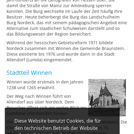
damit die Straße von Mainz zur Amöneburg sperren
konnten. Die Burg wechselte im Laufe der Zeit häufig ihre
Besitzer. Heute beherbergt die Burg das Landschulheim
Burg Nordeck, das mit seinem pädagogischen Angebot eine
Alternative zum staatlichen Schulwesen darstellt und so
das Bildungswesen der Region bereichert.
Während der hessischen Gebietsreform 1971 bildete
Nordeck zusammen mit Winnen die Gemeinde Braunstein.
Diese existierte bis 1976 und wurde dann in die Stadt
Allendorf (Lumda) eingemeindet.
Stadtteil Winnen
Winnen wurde erstmals in den Jahren
1238 und 1265 erwähnt.
Der Weg nach Winnen führt von
Allendorf aus über Nordeck. Dem
Besucher öffnet sich ein weiter Blick ins
Lumdatal und darüber hinaus.
Diese Website benutzt Cookies, die für
Die reizvolle Kirche von Winnen ist wehrhaft ummauert. Die
Chorturmanlage gehört in die zweite Hälfte des 13.
den technischen Betrieb der Website
Jahrhunderts, also etwa in die Zeit der Marburger