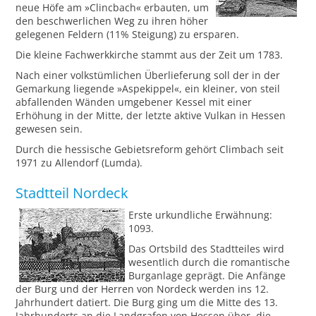
neue Höfe am »Clincbach« erbauten, um
den beschwerlichen Weg zu ihren höher
gelegenen Feldern (11% Steigung) zu ersparen.
Die kleine Fachwerkkirche stammt aus der Zeit um 1783.
Nach einer volkstümlichen Überlieferung soll der in der
Gemarkung liegende »Aspekippel«, ein kleiner, von steil
abfallenden Wänden umgebener Kessel mit einer
Erhöhung in der Mitte, der letzte aktive Vulkan in Hessen
gewesen sein.
Durch die hessische Gebietsreform gehört Climbach seit
1971 zu Allendorf (Lumda).
Stadtteil Nordeck
Erste urkundliche Erwähnung:
1093.
Das Ortsbild des Stadtteiles wird
wesentlich durch die romantische
Burganlage geprägt. Die Anfänge
der Burg und der Herren von Nordeck werden ins 12.
Jahrhundert datiert. Die Burg ging um die Mitte des 13.
Jahrhunderts an die Landgrafen von Hessen über, die