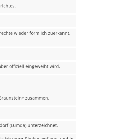
richtes.
rechte wieder förmlich zuerkannt.
r offiziell eingeweiht wird.
»Braunstein« zusammen.
ndorf (Lumda) unterzeichnet.
eis Marburg-Biedenkopf aus- und in