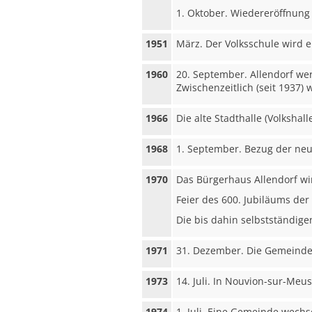
1. Oktober. Wiedereröffnung 
1951
März. Der Volksschule wird e
1960
20. September. Allendorf we
Zwischenzeitlich (seit 1937)
1966
Die alte Stadthalle (Volkshal
1968
1. September. Bezug der neu
1970
Das Bürgerhaus Allendorf wi
Feier des 600. Jubiläums der
Die bis dahin selbstständi
1971
31. Dezember. Die Gemeinde 
1973
14. Juli. In Nouvion-sur-Meu
1974
1. Juli. Eine Gemeinde wech