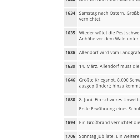
1634
Samstag nach Ostern. Großb
vernichtet.
1635
Wieder wütet die Pest schwe
Anhöhe vor dem Wald unter d
1636
Allendorf wird vom Landgra
1639
14. März. Allendorf muss die
1646
Größte Kriegsnot. 8.000 Schw
ausgeplündert; hinzu kommt d
1680
8. Juni. Ein schweres Unwette
Erste Erwähnung eines Schu
1694
Ein Großbrand vernichtet di
1706
Sonntag Jubilate. Ein weiter