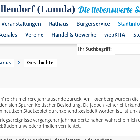
Allendorf (Lumda)
Die liebenswerte 
Veranstaltungen
Rathaus
Bürgerservice
Stadtinf
Soziales
Vereine
Handel & Gewerbe
webKITA
St
Ihr Suchbegriff:
ismus
Geschichte
orf reicht mehrere Jahrtausende zurück. Am Totenberg wurden die
den sich Spuren Keltischer Besiedlung. Da jedoch keinerlei Urkund
 heutigen Stadtgebiet durchgehend gesiedelt worden ist, ist unkl
riegsereignisse vergangener Jahrhunderte haben wahrscheinlich u
bäuden unwiederbringlich vernichtet.