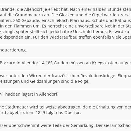
r Brände, die Allendorf je erlebt hat. Nach einer halben Stunde s
s auf die Grundmauern ab. Die Glocken und die Orgel werden zersc
alten. 260 Gebäude, einschließlich Pfarrhaus, Schule und Rathaus
n den Flammen um. Es herrscht eine unvorstellbare Not in der St
ichtigt, später stellt sich jedoch ihre Unschuld heraus. Es wird zu
eldspenden ein. Für den Wiederaufbau treffen ebenfalls viele Spe
nquartierung.
de Boccard in Allendorf. 4.185 Gulden müssen an Kriegskosten aufg
chwer unter den Wirren der französischen Revolutionskriege. Einqua
eistungen und Geldzahlungen sind die Folge.
 Thadden lagert in Allendorf.
ene Stadtmauer wird teilweise abgetragen, da die Erhaltung von der
ird abgebrochen, 1829 folgt das Obertor.
asser überschwemmt weite Teile der Gemarkung. Der Gesamtschade