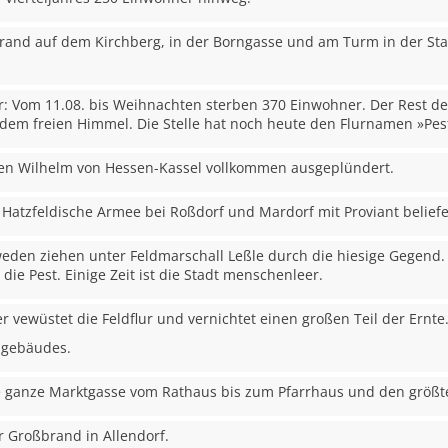
rand auf dem Kirchberg, in der Borngasse und am Turm in der S
r: Vom 11.08. bis Weihnachten sterben 370 Einwohner. Der Rest der
em freien Himmel. Die Stelle hat noch heute den Flurnamen »Pest
fen Wilhelm von Hessen-Kassel vollkommen ausgeplündert.
 Hatzfeldische Armee bei Roßdorf und Mardorf mit Proviant beliefe
eden ziehen unter Feldmarschall Leßle durch die hiesige Gegend. A
ie Pest. Einige Zeit ist die Stadt menschenleer.
r vewüstet die Feldflur und vernichtet einen großen Teil der Ernte
lgebäudes.
e ganze Marktgasse vom Rathaus bis zum Pfarrhaus und den größt
er Großbrand in Allendorf.