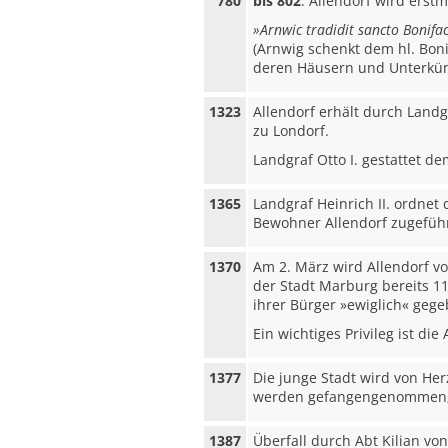
780
bis 802
. Allendorf wird erst
»Arnwic tradidit sancto Bonifa
(Arnwig schenkt dem hl. Boni
deren Häusern und Unterkün
1323
Allendorf erhält durch Landg
zu Londorf.
Landgraf Otto I. gestattet d
1365
Landgraf Heinrich II. ordne
Bewohner Allendorf zugeführ
1370
Am 2. März wird Allendorf vo
der Stadt Marburg bereits 11
ihrer Bürger »ewiglich« gege
Ein wichtiges Privileg ist di
1377
Die junge Stadt wird von He
werden gefangengenommen; 
1387
Überfall durch Abt Kilian v