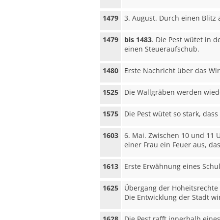
1479
3. August. Durch einen Blitz
1479
bis 1483
. Die Pest wütet in 
einen Steueraufschub.
1480
Erste Nachricht über das Wi
1525
Die Wallgräben werden wiede
1575
Die Pest wütet so stark, das
1603
6. Mai. Zwischen 10 und 11 
einer Frau ein Feuer aus, da
1613
Erste Erwähnung eines Schul
1625
Übergang der Hoheitsrechte 
Die Entwicklung der Stadt w
1628
Die Pest rafft innerhalb ein