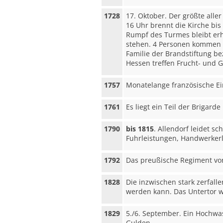
1728
17. Oktober. Der größte alle
16 Uhr brennt die Kirche bi
Rumpf des Turmes bleibt erh
stehen. 4 Personen kommen i
Familie der Brandstiftung bez
Hessen treffen Frucht- und G
1757
Monatelange französische Ei
1761
Es liegt ein Teil der Brigar
1790
bis 1815
. Allendorf leidet s
Fuhrleistungen, Handwerkerl
1792
Das preußische Regiment von
1828
Die inzwischen stark zerfall
werden kann. Das Untertor w
1829
5./6. September. Ein Hochw
Gulden.