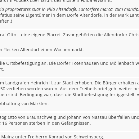
mals im »Codex Eberhardi« des Klosters Fulda erwähnt:
cia proproetates suas in villa Altendorfe, Lantorfere marca, cum manc
fatius seine Eigentümer in dem Dorfe Altendorfe, in der Mark Lanto
ften.)
raf Otto I. eine eigene Pfarrei. Zuvor gehörten die Allendorfer Chr
em Flecken Allendorf einen Wochenmarkt.
t die Ortsbefestigung an. Die Dörfer Totenhausen und Möllenbach
t.
m Landgrafen Heinrich II. zur Stadt erhoben. Die Bürger erhalten a
50 verliehen worden waren. Aus dem Freiheitsbrief geht weiter he
ben sind. Bedingung war, dass die Stadtbefestigung fertiggestellt 
e Abhaltung von Märkten.
rzog Otto von Braunschweig und Johann von Nassau überfallen un
16 Personen sterben in den Gefängnissen.
on Mainz unter Freiherrn Konrad von Schweinsberg.