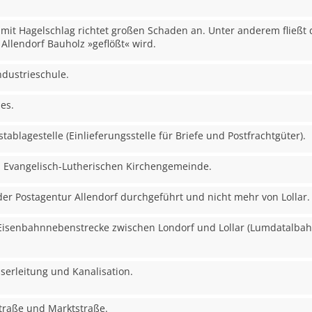
er mit Hagelschlag richtet großen Schaden an. Unter anderem fließ
Allendorf Bauholz »geflößt« wird.
ndustrieschule.
es.
stablagestelle (Einlieferungsstelle für Briefe und Postfrachtgüter).
 Evangelisch-Lutherischen Kirchengemeinde.
der Postagentur Allendorf durchgeführt und nicht mehr von Lollar.
 Eisenbahnnebenstrecke zwischen Londorf und Lollar (Lumdatalbahn
erleitung und Kanalisation.
 Straße und Marktstraße.