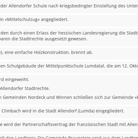
der Allendorfer Schule nach kriegsbedingter Einstellung des Unter
in »Mittelschulzug« angegliedert.
rden durch einen Erlass der hessischen Landesregierung die Stadt
 waren die Stadtrechte ausgesetzt gewesen.
le), eine einfache Holzkonstruktion, brennt ab.
en Schulgebäude der Mittelpunktschule Lumdatal, die am 12. Oktobe
rd eingeweiht.
 Allendorfer Stadtrechte.
gen Gemeinden Nordeck und Winnen schließen sich zur Gemeinde 
Climbach wird in die Stadt Allendorf (Lumda) eingegliedert.
se wird der Partnerschaftsvertrag der französischen Stadt mit Alle
selt den Landkreis: Die Gemeinde Braunstein wird aus dem Landkr