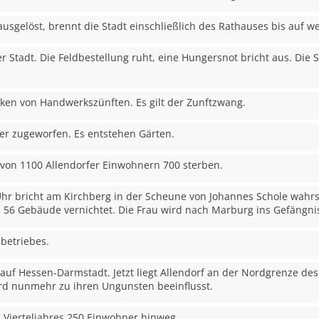
 ausgelöst, brennt die Stadt einschließlich des Rathauses bis auf 
der Stadt. Die Feldbestellung ruht, eine Hungersnot bricht aus. Die 
rken von Handwerkszünften. Es gilt der Zunftzwang.
r zugeworfen. Es entstehen Gärten.
s von 1100 Allendorfer Einwohnern 700 sterben.
Uhr bricht am Kirchberg in der Scheune von Johannes Schole wahrs
s 56 Gebäude vernichtet. Die Frau wird nach Marburg ins Gefängnis 
betriebes.
auf Hessen-Darmstadt. Jetzt liegt Allendorf an der Nordgrenze de
ird nunmehr zu ihren Ungunsten beeinflusst.
es Vierteljahres 250 Einwohner hinweg.