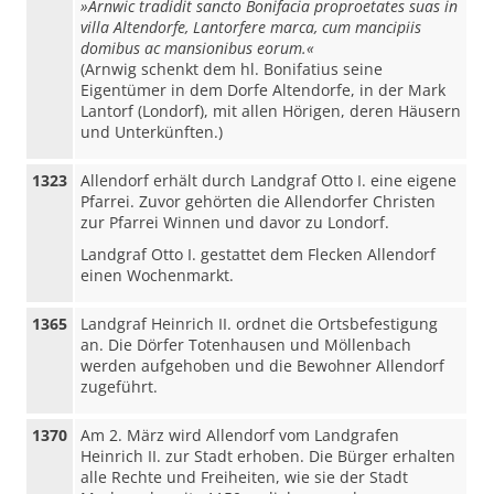
»Arnwic tradidit sancto Bonifacia proproetates suas in
villa Altendorfe, Lantorfere marca, cum mancipiis
domibus ac mansionibus eorum.«
(Arnwig schenkt dem hl. Bonifatius seine
Eigentümer in dem Dorfe Altendorfe, in der Mark
Lantorf (Londorf), mit allen Hörigen, deren Häusern
und Unterkünften.)
1323
Allendorf erhält durch Landgraf Otto I. eine eigene
Pfarrei. Zuvor gehörten die Allendorfer Christen
zur Pfarrei Winnen und davor zu Londorf.
Landgraf Otto I. gestattet dem Flecken Allendorf
einen Wochenmarkt.
1365
Landgraf Heinrich II. ordnet die Ortsbefestigung
an. Die Dörfer Totenhausen und Möllenbach
werden aufgehoben und die Bewohner Allendorf
zugeführt.
1370
Am 2. März wird Allendorf vom Landgrafen
Heinrich II. zur Stadt erhoben. Die Bürger erhalten
alle Rechte und Freiheiten, wie sie der Stadt