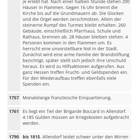
je erlebt hat. Nach einer halben Stunde stehen 200
Häuser in Flammen. Gegen 16 Uhr brennt die
Kirche bis auf die Grundmauern ab. Die Glocken
und die Orgel werden zerschmolzen. Allein der
steinerne Rumpf des Turmes bleibt erhalten. 260
Gebäude, einschließlich Pfarrhaus, Schule und
Rathaus, brennen ab. 28 Häuser bleiben stehen. 4
Personen kommen in den Flammen um. Es
herrscht eine unvorstellbare Not in der Stadt.
Zunächst wird eine arme Familie der Brandstiftung
bezichtigt, später stellt sich jedoch ihre Unschuld
heraus. Es wird zu Hilfsaktionen aufgerufen. Aus
ganz Hessen treffen Frucht- und Geldspenden ein.
Für den Wiederaufbau treffen ebenfalls viele
Spenden ein.
1757
Monatelange französische Einquartierung.
1761
Es liegt ein Teil der Brigarde Boccard in Allendorf.
4.185 Gulden müssen an Kriegskosten aufgebracht
werden.
1790
bis 1815
. Allendorf leidet schwer unter den Wirren