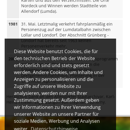
Karten und aus den Verzeichnissen. Die Orte
Nordeck und Winnen werden Stadtteile von
Allendorf (Lumda).
1981
31. Mai. Letztmalig verkehrt fahrplanmäßig ein
Personenzug auf der Lumdatalbahn zwischen
Lollar und Londorf. Der Abschnitt Grünberg -
Londorf hat bereits seit 1963 keinen
Personenverkehr mehr.
Diese Website benutzt Cookies, die für
den technischen Betrieb der Website
2002
Climbach wird in das Dorferneuerungsprogramm
aufgenommen. Die Einwohner legen die
erforderlich sind und stets gesetzt
Schwerpunkte der Maßnahmen fest:
werden. Andere Cookies, um Inhalte und
Dorfgemeinschaftshaus, Pflasterung in der
Anzeigen zu personalisieren und die
Ortsmitte, Jugendraum.
Zugriffe auf unsere Website zu
analysieren, werden nur mit Ihrer
Herzlichen Dank an den Allendorfer Stadtarchivar, Karl-
Zustimmung gesetzt. Außerdem geben
Heinz Phieler. Ergänzungen von Stephan Tscherny.
wir Informationen zu Ihrer Verwendung
unserer Website an unsere Partner für
soziale Medien, Werbung und Analysen
weiter.
Datenschutzhinweise