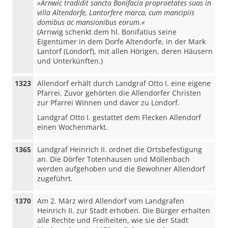
»Arnwic tradidit sancto Bonifacia proproetates suas in
villa Altendorfe, Lantorfere marca, cum mancipiis
domibus ac mansionibus eorum.«
(Arnwig schenkt dem hl. Bonifatius seine
Eigentümer in dem Dorfe Altendorfe, in der Mark
Lantorf (Londorf), mit allen Hörigen, deren Häusern
und Unterkünften.)
1323
Allendorf erhält durch Landgraf Otto I. eine eigene
Pfarrei. Zuvor gehörten die Allendorfer Christen
zur Pfarrei Winnen und davor zu Londorf.
Landgraf Otto I. gestattet dem Flecken Allendorf
einen Wochenmarkt.
1365
Landgraf Heinrich II. ordnet die Ortsbefestigung
an. Die Dörfer Totenhausen und Möllenbach
werden aufgehoben und die Bewohner Allendorf
zugeführt.
1370
Am 2. März wird Allendorf vom Landgrafen
Heinrich II. zur Stadt erhoben. Die Bürger erhalten
alle Rechte und Freiheiten, wie sie der Stadt