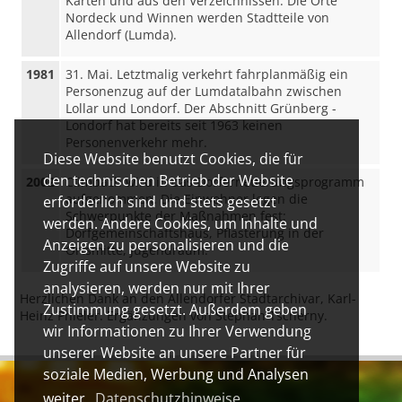
Karten und aus den Verzeichnissen. Die Orte
Nordeck und Winnen werden Stadtteile von
Allendorf (Lumda).
1981
31. Mai. Letztmalig verkehrt fahrplanmäßig ein
Personenzug auf der Lumdatalbahn zwischen
Lollar und Londorf. Der Abschnitt Grünberg -
Londorf hat bereits seit 1963 keinen
Personenverkehr mehr.
Diese Website benutzt Cookies, die für
den technischen Betrieb der Website
2002
Climbach wird in das Dorferneuerungsprogramm
aufgenommen. Die Einwohner legen die
erforderlich sind und stets gesetzt
Schwerpunkte der Maßnahmen fest:
werden. Andere Cookies, um Inhalte und
Dorfgemeinschaftshaus, Pflasterung in der
Anzeigen zu personalisieren und die
Ortsmitte, Jugendraum.
Zugriffe auf unsere Website zu
analysieren, werden nur mit Ihrer
Herzlichen Dank an den Allendorfer Stadtarchivar, Karl-
Zustimmung gesetzt. Außerdem geben
Heinz Phieler. Ergänzungen von Stephan Tscherny.
wir Informationen zu Ihrer Verwendung
unserer Website an unsere Partner für
soziale Medien, Werbung und Analysen
weiter.
Datenschutzhinweise