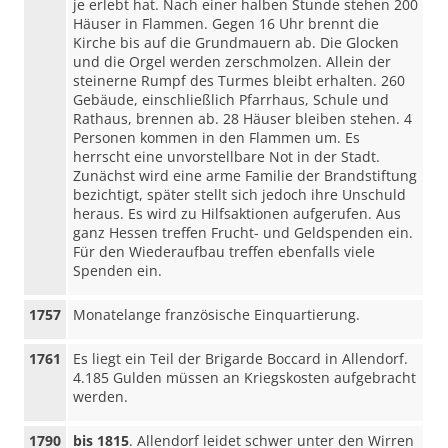
je erlebt hat. Nach einer halben Stunde stehen 200
Häuser in Flammen. Gegen 16 Uhr brennt die
Kirche bis auf die Grundmauern ab. Die Glocken
und die Orgel werden zerschmolzen. Allein der
steinerne Rumpf des Turmes bleibt erhalten. 260
Gebäude, einschließlich Pfarrhaus, Schule und
Rathaus, brennen ab. 28 Häuser bleiben stehen. 4
Personen kommen in den Flammen um. Es
herrscht eine unvorstellbare Not in der Stadt.
Zunächst wird eine arme Familie der Brandstiftung
bezichtigt, später stellt sich jedoch ihre Unschuld
heraus. Es wird zu Hilfsaktionen aufgerufen. Aus
ganz Hessen treffen Frucht- und Geldspenden ein.
Für den Wiederaufbau treffen ebenfalls viele
Spenden ein.
1757
Monatelange französische Einquartierung.
1761
Es liegt ein Teil der Brigarde Boccard in Allendorf.
4.185 Gulden müssen an Kriegskosten aufgebracht
werden.
1790
bis 1815
. Allendorf leidet schwer unter den Wirren