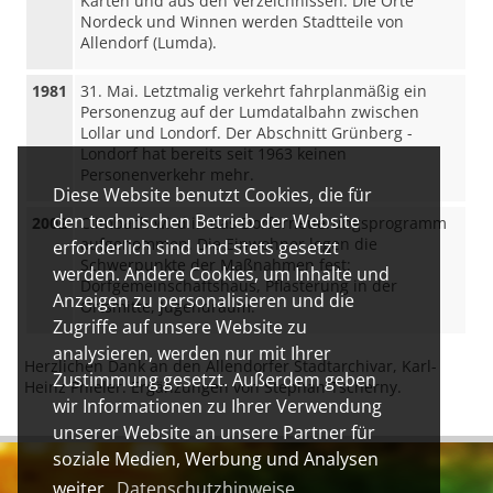
Karten und aus den Verzeichnissen. Die Orte
Nordeck und Winnen werden Stadtteile von
Allendorf (Lumda).
1981
31. Mai. Letztmalig verkehrt fahrplanmäßig ein
Personenzug auf der Lumdatalbahn zwischen
Lollar und Londorf. Der Abschnitt Grünberg -
Londorf hat bereits seit 1963 keinen
Personenverkehr mehr.
Diese Website benutzt Cookies, die für
den technischen Betrieb der Website
2002
Climbach wird in das Dorferneuerungsprogramm
aufgenommen. Die Einwohner legen die
erforderlich sind und stets gesetzt
Schwerpunkte der Maßnahmen fest:
werden. Andere Cookies, um Inhalte und
Dorfgemeinschaftshaus, Pflasterung in der
Anzeigen zu personalisieren und die
Ortsmitte, Jugendraum.
Zugriffe auf unsere Website zu
analysieren, werden nur mit Ihrer
Herzlichen Dank an den Allendorfer Stadtarchivar, Karl-
Zustimmung gesetzt. Außerdem geben
Heinz Phieler. Ergänzungen von Stephan Tscherny.
wir Informationen zu Ihrer Verwendung
unserer Website an unsere Partner für
soziale Medien, Werbung und Analysen
weiter.
Datenschutzhinweise