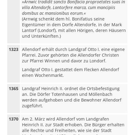
»Arnwic tradidit sancto Bonifacia proproetates suas in
villa Altendorfe, Lantorfere marca, cum mancipiis
domibus ac mansionibus eorum.«
(Arnwig schenkt dem hl. Bonifatius seine
Eigentümer in dem Dorfe Altendorfe, in der Mark
Lantorf (Londorf), mit allen Hörigen, deren Häusern
und Unterkünften.)
1323
Allendorf erhält durch Landgraf Otto I. eine eigene
Pfarrei. Zuvor gehörten die Allendorfer Christen
zur Pfarrei Winnen und davor zu Londorf.
Landgraf Otto I. gestattet dem Flecken Allendorf
einen Wochenmarkt.
1365
Landgraf Heinrich II. ordnet die Ortsbefestigung
an. Die Dörfer Totenhausen und Möllenbach
werden aufgehoben und die Bewohner Allendorf
zugeführt.
1370
Am 2. März wird Allendorf vom Landgrafen
Heinrich II. zur Stadt erhoben. Die Bürger erhalten
alle Rechte und Freiheiten, wie sie der Stadt