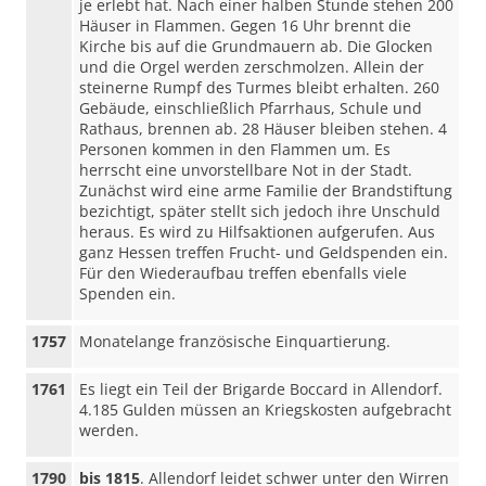
je erlebt hat. Nach einer halben Stunde stehen 200
Häuser in Flammen. Gegen 16 Uhr brennt die
Kirche bis auf die Grundmauern ab. Die Glocken
und die Orgel werden zerschmolzen. Allein der
steinerne Rumpf des Turmes bleibt erhalten. 260
Gebäude, einschließlich Pfarrhaus, Schule und
Rathaus, brennen ab. 28 Häuser bleiben stehen. 4
Personen kommen in den Flammen um. Es
herrscht eine unvorstellbare Not in der Stadt.
Zunächst wird eine arme Familie der Brandstiftung
bezichtigt, später stellt sich jedoch ihre Unschuld
heraus. Es wird zu Hilfsaktionen aufgerufen. Aus
ganz Hessen treffen Frucht- und Geldspenden ein.
Für den Wiederaufbau treffen ebenfalls viele
Spenden ein.
1757
Monatelange französische Einquartierung.
1761
Es liegt ein Teil der Brigarde Boccard in Allendorf.
4.185 Gulden müssen an Kriegskosten aufgebracht
werden.
1790
bis 1815
. Allendorf leidet schwer unter den Wirren