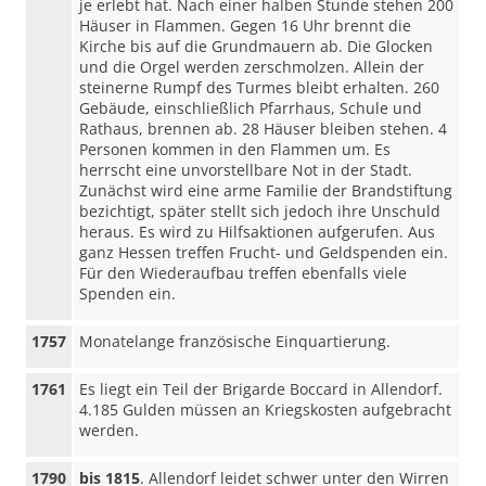
je erlebt hat. Nach einer halben Stunde stehen 200
Häuser in Flammen. Gegen 16 Uhr brennt die
Kirche bis auf die Grundmauern ab. Die Glocken
und die Orgel werden zerschmolzen. Allein der
steinerne Rumpf des Turmes bleibt erhalten. 260
Gebäude, einschließlich Pfarrhaus, Schule und
Rathaus, brennen ab. 28 Häuser bleiben stehen. 4
Personen kommen in den Flammen um. Es
herrscht eine unvorstellbare Not in der Stadt.
Zunächst wird eine arme Familie der Brandstiftung
bezichtigt, später stellt sich jedoch ihre Unschuld
heraus. Es wird zu Hilfsaktionen aufgerufen. Aus
ganz Hessen treffen Frucht- und Geldspenden ein.
Für den Wiederaufbau treffen ebenfalls viele
Spenden ein.
1757
Monatelange französische Einquartierung.
1761
Es liegt ein Teil der Brigarde Boccard in Allendorf.
4.185 Gulden müssen an Kriegskosten aufgebracht
werden.
1790
bis 1815
. Allendorf leidet schwer unter den Wirren