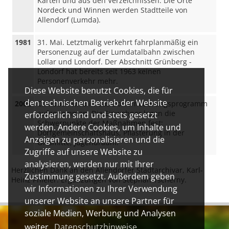
Karten und aus den Verzeichnissen. Die Orte
Nordeck und Winnen werden Stadtteile von
Allendorf (Lumda).
1981
31. Mai. Letztmalig verkehrt fahrplanmäßig ein
Personenzug auf der Lumdatalbahn zwischen
Lollar und Londorf. Der Abschnitt Grünberg -
Londorf hat bereits seit 1963 keinen
Personenverkehr mehr.
Diese Website benutzt Cookies, die für
den technischen Betrieb der Website
2002
Climbach wird in das Dorferneuerungsprogramm
aufgenommen. Die Einwohner legen die
erforderlich sind und stets gesetzt
Schwerpunkte der Maßnahmen fest:
werden. Andere Cookies, um Inhalte und
Dorfgemeinschaftshaus, Pflasterung in der
Anzeigen zu personalisieren und die
Ortsmitte, Jugendraum.
Zugriffe auf unsere Website zu
analysieren, werden nur mit Ihrer
Herzlichen Dank an den Allendorfer Stadtarchivar, Karl-
Zustimmung gesetzt. Außerdem geben
Heinz Phieler. Ergänzungen von Stephan Tscherny.
wir Informationen zu Ihrer Verwendung
unserer Website an unsere Partner für
soziale Medien, Werbung und Analysen
weiter.
Datenschutzhinweise