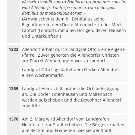
»Arnwic tradidit sancto Bonifacia proproetates suas in
villa Altendorfe, Lantorfere marca, cum mancipiis
domibus ac mansionibus eorum.«
(Arnwig schenkt dem hl. Bonifatius seine
Eigentümer in dem Dorfe Altendorfe, in der Mark
Lantorf (Londorf), mit allen Hörigen, deren Häusern
und Unterkünften.)
1323
Allendorf erhält durch Landgraf Otto I. eine eigene
Pfarrei. Zuvor gehörten die Allendorfer Christen
zur Pfarrei Winnen und davor zu Londorf.
Landgraf Otto I. gestattet dem Flecken Allendorf
einen Wochenmarkt.
1365
Landgraf Heinrich II. ordnet die Ortsbefestigung
an. Die Dörfer Totenhausen und Möllenbach
werden aufgehoben und die Bewohner Allendorf
zugeführt.
1370
Am 2. März wird Allendorf vom Landgrafen
Heinrich II. zur Stadt erhoben. Die Bürger erhalten
alle Rechte und Freiheiten, wie sie der Stadt