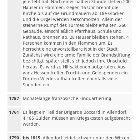
je erlebt hat. Nach einer halben Stunde stehen 200
Häuser in Flammen. Gegen 16 Uhr brennt die
Kirche bis auf die Grundmauern ab. Die Glocken
und die Orgel werden zerschmolzen. Allein der
steinerne Rumpf des Turmes bleibt erhalten. 260
Gebäude, einschließlich Pfarrhaus, Schule und
Rathaus, brennen ab. 28 Häuser bleiben stehen. 4
Personen kommen in den Flammen um. Es
herrscht eine unvorstellbare Not in der Stadt.
Zunächst wird eine arme Familie der Brandstiftung
bezichtigt, später stellt sich jedoch ihre Unschuld
heraus. Es wird zu Hilfsaktionen aufgerufen. Aus
ganz Hessen treffen Frucht- und Geldspenden ein.
Für den Wiederaufbau treffen ebenfalls viele
Spenden ein.
1757
Monatelange französische Einquartierung.
1761
Es liegt ein Teil der Brigarde Boccard in Allendorf.
4.185 Gulden müssen an Kriegskosten aufgebracht
werden.
1790
bis 1815
. Allendorf leidet schwer unter den Wirren