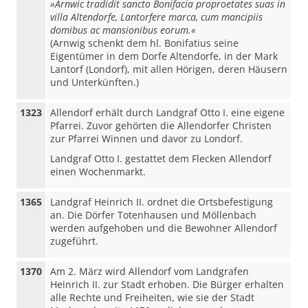
»Arnwic tradidit sancto Bonifacia proproetates suas in
villa Altendorfe, Lantorfere marca, cum mancipiis
domibus ac mansionibus eorum.«
(Arnwig schenkt dem hl. Bonifatius seine
Eigentümer in dem Dorfe Altendorfe, in der Mark
Lantorf (Londorf), mit allen Hörigen, deren Häusern
und Unterkünften.)
1323
Allendorf erhält durch Landgraf Otto I. eine eigene
Pfarrei. Zuvor gehörten die Allendorfer Christen
zur Pfarrei Winnen und davor zu Londorf.
Landgraf Otto I. gestattet dem Flecken Allendorf
einen Wochenmarkt.
1365
Landgraf Heinrich II. ordnet die Ortsbefestigung
an. Die Dörfer Totenhausen und Möllenbach
werden aufgehoben und die Bewohner Allendorf
zugeführt.
1370
Am 2. März wird Allendorf vom Landgrafen
Heinrich II. zur Stadt erhoben. Die Bürger erhalten
alle Rechte und Freiheiten, wie sie der Stadt