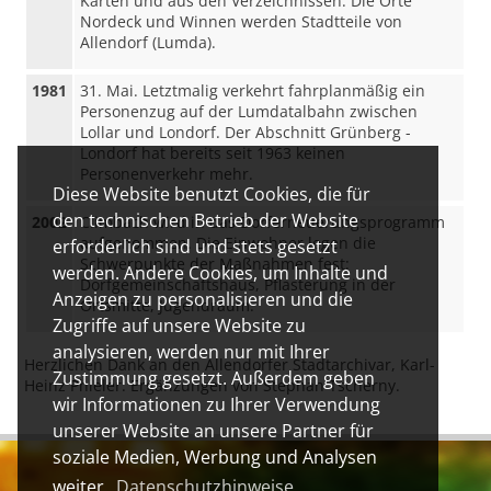
Karten und aus den Verzeichnissen. Die Orte
Nordeck und Winnen werden Stadtteile von
Allendorf (Lumda).
1981
31. Mai. Letztmalig verkehrt fahrplanmäßig ein
Personenzug auf der Lumdatalbahn zwischen
Lollar und Londorf. Der Abschnitt Grünberg -
Londorf hat bereits seit 1963 keinen
Personenverkehr mehr.
Diese Website benutzt Cookies, die für
den technischen Betrieb der Website
2002
Climbach wird in das Dorferneuerungsprogramm
aufgenommen. Die Einwohner legen die
erforderlich sind und stets gesetzt
Schwerpunkte der Maßnahmen fest:
werden. Andere Cookies, um Inhalte und
Dorfgemeinschaftshaus, Pflasterung in der
Anzeigen zu personalisieren und die
Ortsmitte, Jugendraum.
Zugriffe auf unsere Website zu
analysieren, werden nur mit Ihrer
Herzlichen Dank an den Allendorfer Stadtarchivar, Karl-
Zustimmung gesetzt. Außerdem geben
Heinz Phieler. Ergänzungen von Stephan Tscherny.
wir Informationen zu Ihrer Verwendung
unserer Website an unsere Partner für
soziale Medien, Werbung und Analysen
weiter.
Datenschutzhinweise