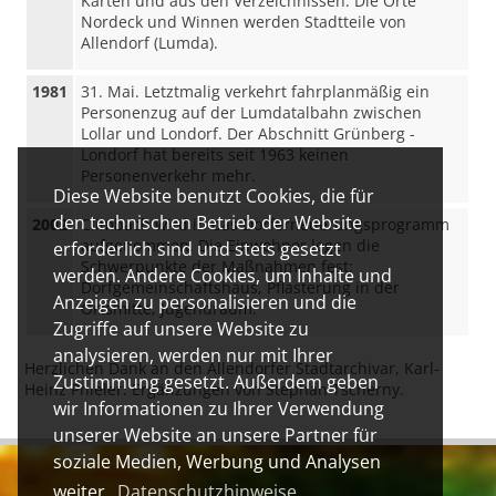
Karten und aus den Verzeichnissen. Die Orte
Nordeck und Winnen werden Stadtteile von
Allendorf (Lumda).
1981
31. Mai. Letztmalig verkehrt fahrplanmäßig ein
Personenzug auf der Lumdatalbahn zwischen
Lollar und Londorf. Der Abschnitt Grünberg -
Londorf hat bereits seit 1963 keinen
Personenverkehr mehr.
Diese Website benutzt Cookies, die für
den technischen Betrieb der Website
2002
Climbach wird in das Dorferneuerungsprogramm
aufgenommen. Die Einwohner legen die
erforderlich sind und stets gesetzt
Schwerpunkte der Maßnahmen fest:
werden. Andere Cookies, um Inhalte und
Dorfgemeinschaftshaus, Pflasterung in der
Anzeigen zu personalisieren und die
Ortsmitte, Jugendraum.
Zugriffe auf unsere Website zu
analysieren, werden nur mit Ihrer
Herzlichen Dank an den Allendorfer Stadtarchivar, Karl-
Zustimmung gesetzt. Außerdem geben
Heinz Phieler. Ergänzungen von Stephan Tscherny.
wir Informationen zu Ihrer Verwendung
unserer Website an unsere Partner für
soziale Medien, Werbung und Analysen
weiter.
Datenschutzhinweise