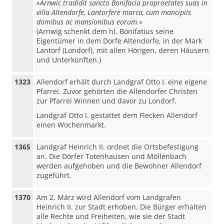
»Arnwic tradidit sancto Bonifacia proproetates suas in
villa Altendorfe, Lantorfere marca, cum mancipiis
domibus ac mansionibus eorum.«
(Arnwig schenkt dem hl. Bonifatius seine
Eigentümer in dem Dorfe Altendorfe, in der Mark
Lantorf (Londorf), mit allen Hörigen, deren Häusern
und Unterkünften.)
1323
Allendorf erhält durch Landgraf Otto I. eine eigene
Pfarrei. Zuvor gehörten die Allendorfer Christen
zur Pfarrei Winnen und davor zu Londorf.
Landgraf Otto I. gestattet dem Flecken Allendorf
einen Wochenmarkt.
1365
Landgraf Heinrich II. ordnet die Ortsbefestigung
an. Die Dörfer Totenhausen und Möllenbach
werden aufgehoben und die Bewohner Allendorf
zugeführt.
1370
Am 2. März wird Allendorf vom Landgrafen
Heinrich II. zur Stadt erhoben. Die Bürger erhalten
alle Rechte und Freiheiten, wie sie der Stadt