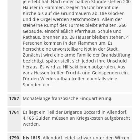
je erlebt hat. Nach einer halben Stunde stehen 200
Häuser in Flammen. Gegen 16 Uhr brennt die
Kirche bis auf die Grundmauern ab. Die Glocken
und die Orgel werden zerschmolzen. Allein der
steinerne Rumpf des Turmes bleibt erhalten. 260
Gebäude, einschließlich Pfarrhaus, Schule und
Rathaus, brennen ab. 28 Häuser bleiben stehen. 4
Personen kommen in den Flammen um. Es
herrscht eine unvorstellbare Not in der Stadt.
Zunächst wird eine arme Familie der Brandstiftung
bezichtigt, später stellt sich jedoch ihre Unschuld
heraus. Es wird zu Hilfsaktionen aufgerufen. Aus
ganz Hessen treffen Frucht- und Geldspenden ein.
Für den Wiederaufbau treffen ebenfalls viele
Spenden ein.
1757
Monatelange französische Einquartierung.
1761
Es liegt ein Teil der Brigarde Boccard in Allendorf.
4.185 Gulden müssen an Kriegskosten aufgebracht
werden.
1790
bis 1815
. Allendorf leidet schwer unter den Wirren