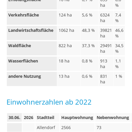
ha
%
Verkehrsfläche
124 ha
5,6 %
6324
7,4
ha
%
Landwirtschaftsfläche
1062 ha
48,3 %
39821
46,6
ha
%
Waldfläche
822 ha
37,3 %
29491
34,5
ha
%
Wasserflächen
18 ha
0,8 %
913
1,1
ha
%
andere Nutzung
13 ha
0,6 %
831
1 %
ha
Einwohnerzahlen ab 2022
30.06.
2026
Stadtteil
Hauptwohnung
Nebenwohnung
Allendorf
2566
73