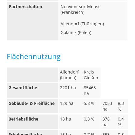
Partnerschaften
Nouvion-sur-Meuse
(Frankreich)
Allendorf (Thüringen)
Golancz (Polen)
Flächennutzung
Allendorf
Kreis
(Lumda)
Gießen
Gesamtfläche
2201 ha
85465
ha
Gebäude- & Freifläche
129 ha
5,8 %
7053
8,3
ha
%
Betriebsfläche
18 ha
0,8 %
378
0,4
ha
%
Erholungsfläche
16 ha
0,7 %
653
0,8