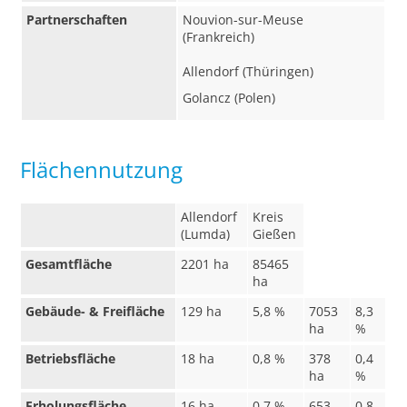
Partnerschaften
Nouvion-sur-Meuse
(Frankreich)
Allendorf (Thüringen)
Golancz (Polen)
Flächennutzung
Allendorf
Kreis
(Lumda)
Gießen
Gesamtfläche
2201 ha
85465
ha
Gebäude- & Freifläche
129 ha
5,8 %
7053
8,3
ha
%
Betriebsfläche
18 ha
0,8 %
378
0,4
ha
%
Erholungsfläche
16 ha
0,7 %
653
0,8