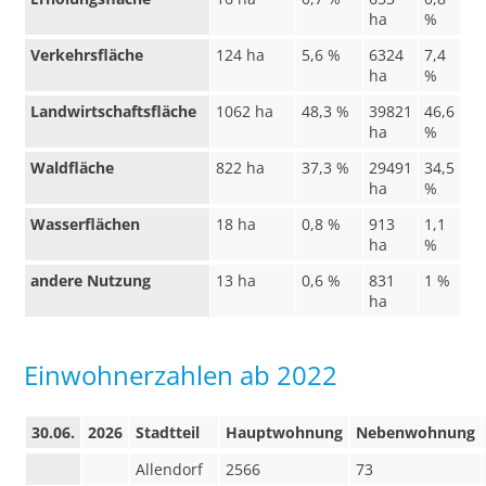
ha
%
Verkehrsfläche
124 ha
5,6 %
6324
7,4
ha
%
Landwirtschaftsfläche
1062 ha
48,3 %
39821
46,6
ha
%
Waldfläche
822 ha
37,3 %
29491
34,5
ha
%
Wasserflächen
18 ha
0,8 %
913
1,1
ha
%
andere Nutzung
13 ha
0,6 %
831
1 %
ha
Einwohnerzahlen ab 2022
30.06.
2026
Stadtteil
Hauptwohnung
Nebenwohnung
Allendorf
2566
73