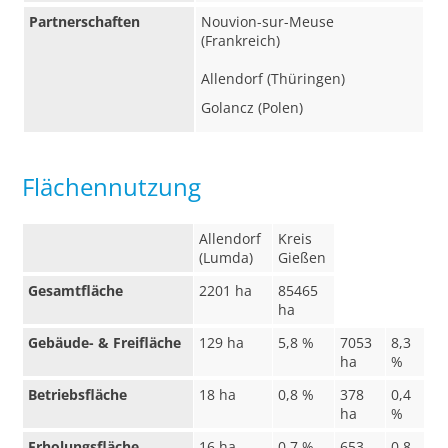
Partnerschaften
Nouvion-sur-Meuse
(Frankreich)
Allendorf (Thüringen)
Golancz (Polen)
Flächennutzung
Allendorf
Kreis
(Lumda)
Gießen
Gesamtfläche
2201 ha
85465
ha
Gebäude- & Freifläche
129 ha
5,8 %
7053
8,3
ha
%
Betriebsfläche
18 ha
0,8 %
378
0,4
ha
%
Erholungsfläche
16 ha
0,7 %
653
0,8