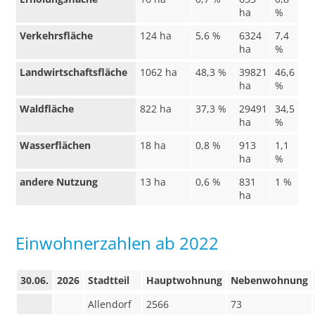
ha
%
Verkehrsfläche
124 ha
5,6 %
6324
7,4
ha
%
Landwirtschaftsfläche
1062 ha
48,3 %
39821
46,6
ha
%
Waldfläche
822 ha
37,3 %
29491
34,5
ha
%
Wasserflächen
18 ha
0,8 %
913
1,1
ha
%
andere Nutzung
13 ha
0,6 %
831
1 %
ha
Einwohnerzahlen ab 2022
30.06.
2026
Stadtteil
Hauptwohnung
Nebenwohnung
Allendorf
2566
73