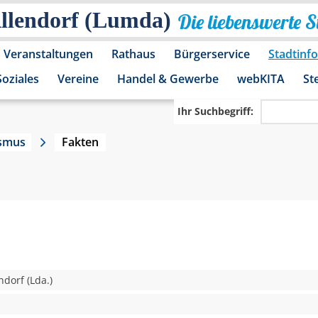
Allendorf (Lumda)
Die liebenswerte 
Veranstaltungen
Rathaus
Bürgerservice
Stadtinf
Soziales
Vereine
Handel & Gewerbe
webKITA
St
Ihr Suchbegriff:
ismus
Fakten
ndorf (Lda.)