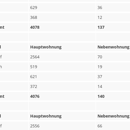
629
36
368
12
mt
4078
137
l
Hauptwohnung
Nebenwohnung
f
2564
70
h
519
19
621
37
372
14
mt
4076
140
l
Hauptwohnung
Nebenwohnung
f
2556
66