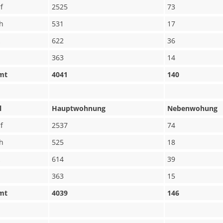
f
2525
73
h
531
17
622
36
363
14
mt
4041
140
l
Hauptwohnung
Nebenwohung
f
2537
74
h
525
18
614
39
363
15
mt
4039
146