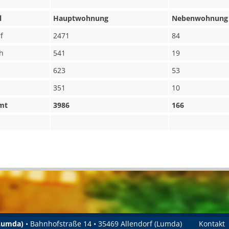
l
Hauptwohnung
Nebenwohnung
f
2471
84
h
541
19
623
53
351
10
mt
3986
166
(Lumda)
• Bahnhofstraße 14 • 35469 Allendorf (Lumda)
Kontakt