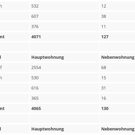
h
532
12
607
38
376
11
mt
4071
127
l
Hauptwohnung
Nebenwohnung
f
2554
68
h
530
15
616
31
365
16
mt
4065
130
l
Hauptwohnung
Nebenwohnung