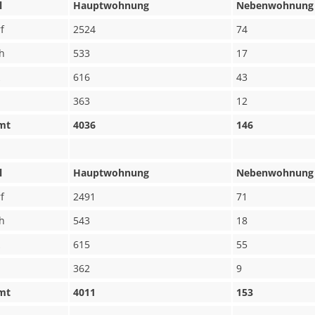
l
Hauptwohnung
Nebenwohnung
f
2524
74
h
533
17
616
43
363
12
mt
4036
146
l
Hauptwohnung
Nebenwohnung
f
2491
71
h
543
18
615
55
362
9
mt
4011
153