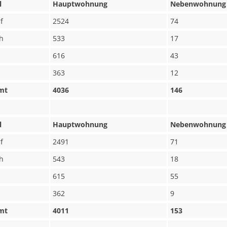
l
Hauptwohnung
Nebenwohnung
f
2524
74
h
533
17
616
43
363
12
mt
4036
146
l
Hauptwohnung
Nebenwohnung
f
2491
71
h
543
18
615
55
362
9
mt
4011
153