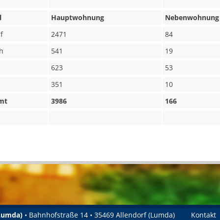
l
Hauptwohnung
Nebenwohnung
f
2471
84
h
541
19
623
53
351
10
mt
3986
166
(Lumda)
• Bahnhofstraße 14 • 35469 Allendorf (Lumda)
Kontakt