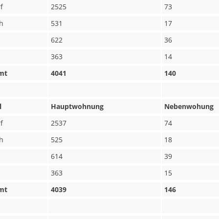
f
2525
73
h
531
17
622
36
363
14
mt
4041
140
l
Hauptwohnung
Nebenwohung
f
2537
74
h
525
18
614
39
363
15
mt
4039
146