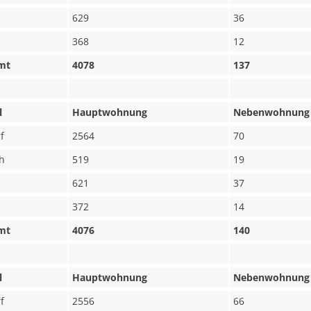
629
36
368
12
mt
4078
137
l
Hauptwohnung
Nebenwohnung
f
2564
70
h
519
19
621
37
372
14
mt
4076
140
l
Hauptwohnung
Nebenwohnung
f
2556
66