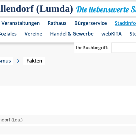
Allendorf (Lumda)
Die liebenswerte 
Veranstaltungen
Rathaus
Bürgerservice
Stadtinf
Soziales
Vereine
Handel & Gewerbe
webKITA
St
Ihr Suchbegriff:
ismus
Fakten
ndorf (Lda.)