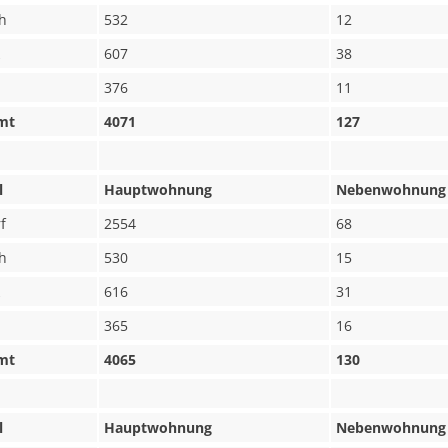
h
532
12
607
38
376
11
mt
4071
127
l
Hauptwohnung
Nebenwohnung
f
2554
68
h
530
15
616
31
365
16
mt
4065
130
l
Hauptwohnung
Nebenwohnung