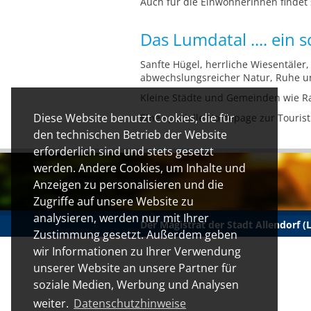
Auch für die EinwohnerInnen findet s
Das Lumdatal .... ein
Sanfte Hügel, herrliche Wiesentäler,
abwechslungsreicher Natur, Ruhe 
Kleine Städte und Gemeinden wie Ra
Diese Website benutzt Cookies, die für
Eine spezielle Homepage zur Tourist
den technischen Betrieb der Website
erforderlich sind und stets gesetzt
werden. Andere Cookies, um Inhalte und
Anzeigen zu personalisieren und die
Zugriffe auf unsere Website zu
analysieren, werden nur mit Ihrer
Der Magistrat der Stadt Allendorf 
Zustimmung gesetzt. Außerdem geben
wir Informationen zu Ihrer Verwendung
unserer Website an unsere Partner für
soziale Medien, Werbung und Analysen
weiter.
Datenschutzhinweise