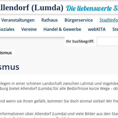
Allendorf (Lumda)
Die liebenswerte 
Veranstaltungen
Rathaus
Bürgerservice
Stadtinf
Soziales
Vereine
Handel & Gewerbe
webKITA
St
Ihr Suchbegriff:
rismus
ismus
Gelegen in einer schönen Landschaft zwischen Lahntal und Vogelsb
rg bietet Allendorf (Lumda) für alle Bedürfnisse kurze Wege - ob 
 und wenn sie Ihnen gefällt, kommen Sie doch einmal vorbei! Wir f
e Informationen über Allendorf (Lumda) und viele Bilder aus den St