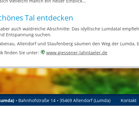
ich vielleicht manch ein neuer Einblick...
 schönes Tal entdecken
 aber auch waldreiche Abschnitte: Das idyllische Lumdatal empfiehlt
und Entspannung suchen.
benau, Allendorf und Staufenberg säumen den Weg der Lumda, bis 
ik finden Sie unter:
www.giessener-lahntaeler.de
(Lumda)
• Bahnhofstraße 14 • 35469 Allendorf (Lumda)
Kontakt