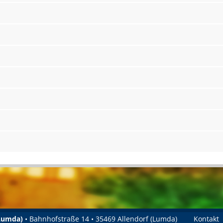
(Lumda)
• Bahnhofstraße 14 • 35469 Allendorf (Lumda)
Kontakt