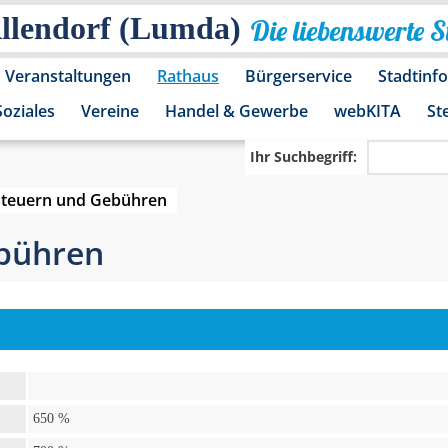
Allendorf (Lumda)
Die liebenswerte 
Veranstaltungen
Rathaus
Bürgerservice
Stadtinf
Soziales
Vereine
Handel & Gewerbe
webKITA
St
Ihr Suchbegriff:
Steuern und Gebühren
bühren
650 %