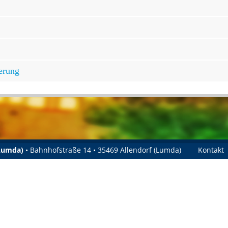
erung
(Lumda)
• Bahnhofstraße 14 • 35469 Allendorf (Lumda)
Kontakt