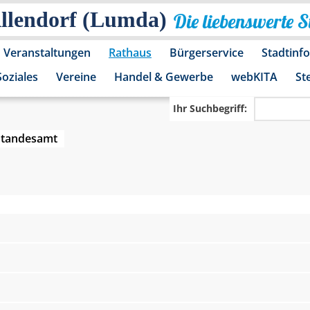
Allendorf (Lumda)
Die liebenswerte 
Veranstaltungen
Rathaus
Bürgerservice
Stadtinf
Soziales
Vereine
Handel & Gewerbe
webKITA
St
Ihr Suchbegriff:
Standesamt