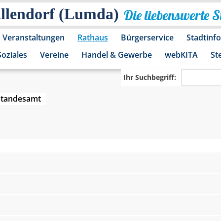
Allendorf (Lumda)
Die liebenswerte 
Veranstaltungen
Rathaus
Bürgerservice
Stadtinf
Soziales
Vereine
Handel & Gewerbe
webKITA
St
Ihr Suchbegriff:
Standesamt