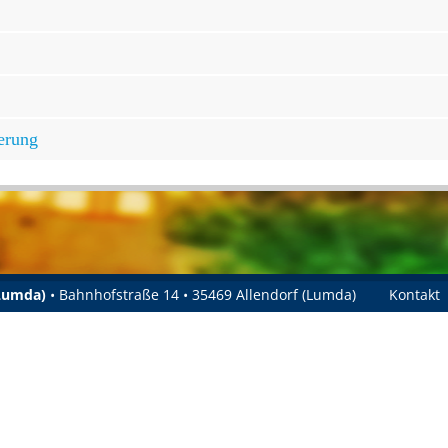
erung
(Lumda)
• Bahnhofstraße 14 • 35469 Allendorf (Lumda)
Kontakt