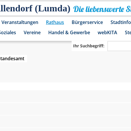
Allendorf (Lumda)
Die liebenswerte 
Veranstaltungen
Rathaus
Bürgerservice
Stadtinf
Soziales
Vereine
Handel & Gewerbe
webKITA
St
Ihr Suchbegriff:
Standesamt