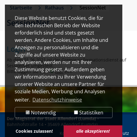
Startseite
Rathaus
SessionNet
Diese Website benutzt Cookies, die für
SessionNet
den technischen Betrieb der Website
erforderlich sind und stets gesetzt
werden. Andere Cookies, um Inhalte und
Login
Anzeigen zu personalisieren und die
Zugriffe auf unsere Website zu
Ab dem 01.06.2021 ist der Gremieninformationsdienst auf
analysieren, werden nur mit Ihrer
SessionNet umgestellt.
Zustimmung gesetzt. Außerdem geben
Bitte loggen Sie sich
hier
ein!
wir Informationen zu Ihrer Verwendung
unserer Website an unsere Partner für
soziale Medien, Werbung und Analysen
weiter.
Datenschutzhinweise
Notwendig
Statistiken
Der Magistrat der Stadt Allendorf (Lumda)
•
Bahnhofstraße 14 • 35469 Allendorf (Lumda)
Cookies zulassen!
alle akzeptieren!
Kontakt
Impressum
Datenschutz