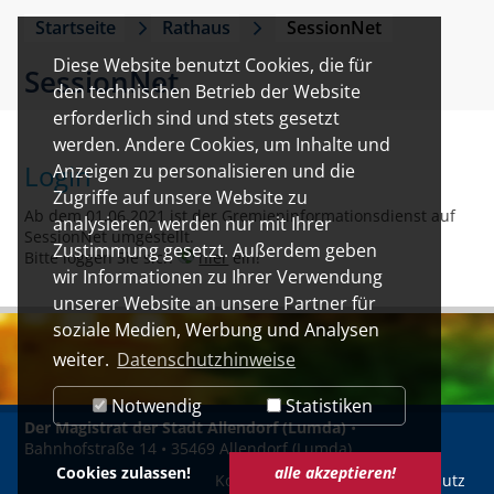
Startseite
Rathaus
SessionNet
Diese Website benutzt Cookies, die für
SessionNet
den technischen Betrieb der Website
erforderlich sind und stets gesetzt
werden. Andere Cookies, um Inhalte und
Login
Anzeigen zu personalisieren und die
Zugriffe auf unsere Website zu
Ab dem 01.06.2021 ist der Gremieninformationsdienst auf
analysieren, werden nur mit Ihrer
SessionNet umgestellt.
Zustimmung gesetzt. Außerdem geben
Bitte loggen Sie sich
hier
ein!
wir Informationen zu Ihrer Verwendung
unserer Website an unsere Partner für
soziale Medien, Werbung und Analysen
weiter.
Datenschutzhinweise
Notwendig
Statistiken
Der Magistrat der Stadt Allendorf (Lumda)
•
Bahnhofstraße 14 • 35469 Allendorf (Lumda)
Cookies zulassen!
alle akzeptieren!
Kontakt
Impressum
Datenschutz