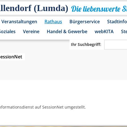
Allendorf (Lumda)
Die liebenswerte 
Veranstaltungen
Rathaus
Bürgerservice
Stadtinf
Soziales
Vereine
Handel & Gewerbe
webKITA
St
Ihr Suchbegriff:
SessionNet
nformationsdienst auf SessionNet umgestellt.