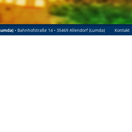
(Lumda)
• Bahnhofstraße 14 • 35469 Allendorf (Lumda)
Kontakt