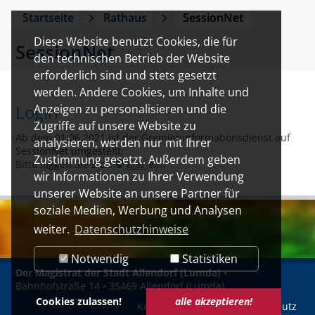
Startseite
Rathaus
SessionNet
Diese Website benutzt Cookies, die für
SessionNet
den technischen Betrieb der Website
erforderlich sind und stets gesetzt
werden. Andere Cookies, um Inhalte und
Login
Anzeigen zu personalisieren und die
Zugriffe auf unsere Website zu
Ab dem 01.06.2021 ist der Gremieninformationsdienst auf
analysieren, werden nur mit Ihrer
SessionNet umgestellt.
Zustimmung gesetzt. Außerdem geben
Bitte loggen Sie sich
hier
ein!
wir Informationen zu Ihrer Verwendung
unserer Website an unsere Partner für
soziale Medien, Werbung und Analysen
weiter.
Datenschutzhinweise
Notwendig
Statistiken
Der Magistrat der Stadt Allendorf (Lumda)
•
Bahnhofstraße 14 • 35469 Allendorf (Lumda)
Cookies zulassen!
alle akzeptieren!
Kontakt
Impressum
Datenschutz