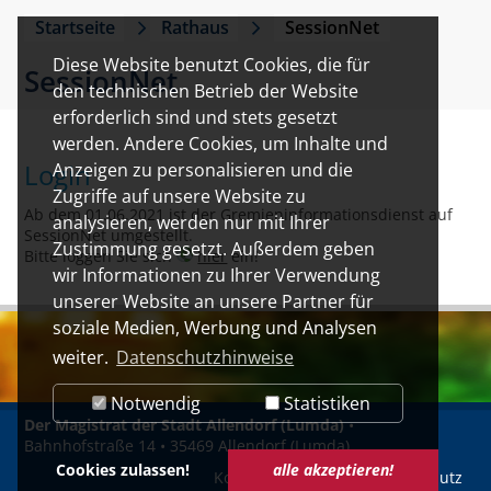
Startseite
Rathaus
SessionNet
Diese Website benutzt Cookies, die für
SessionNet
den technischen Betrieb der Website
erforderlich sind und stets gesetzt
werden. Andere Cookies, um Inhalte und
Login
Anzeigen zu personalisieren und die
Zugriffe auf unsere Website zu
Ab dem 01.06.2021 ist der Gremieninformationsdienst auf
analysieren, werden nur mit Ihrer
SessionNet umgestellt.
Zustimmung gesetzt. Außerdem geben
Bitte loggen Sie sich
hier
ein!
wir Informationen zu Ihrer Verwendung
unserer Website an unsere Partner für
soziale Medien, Werbung und Analysen
weiter.
Datenschutzhinweise
Notwendig
Statistiken
Der Magistrat der Stadt Allendorf (Lumda)
•
Bahnhofstraße 14 • 35469 Allendorf (Lumda)
Cookies zulassen!
alle akzeptieren!
Kontakt
Impressum
Datenschutz