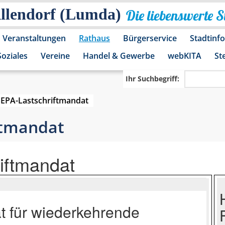
Allendorf (Lumda)
Die liebenswerte 
Veranstaltungen
Rathaus
Bürgerservice
Stadtinf
Soziales
Vereine
Handel & Gewerbe
webKITA
St
Ihr Suchbegriff:
SEPA-Lastschriftmandat
ftmandat