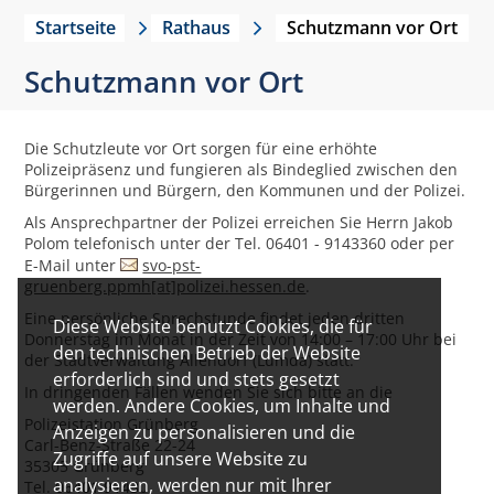
Startseite
Rathaus
Schutzmann vor Ort
Schutzmann vor Ort
Die Schutzleute vor Ort sorgen für eine erhöhte
Polizeipräsenz und fungieren als Bindeglied zwischen den
Bürgerinnen und Bürgern, den Kommunen und der Polizei.
Als Ansprechpartner der Polizei erreichen Sie Herrn Jakob
Polom telefonisch unter der Tel. 06401 - 9143360 oder per
E-Mail unter
svo-pst-
gruenberg.ppmh[at]polizei.hessen.de
.
Eine persönliche Sprechstunde findet jeden dritten
Diese Website benutzt Cookies, die für
Donnerstag im Monat in der Zeit von 14:00 – 17:00 Uhr bei
den technischen Betrieb der Website
der Stadtverwaltung Allendorf (Lumda) statt.
erforderlich sind und stets gesetzt
In dringenden Fällen wenden Sie sich bitte an die
werden. Andere Cookies, um Inhalte und
Polizeistation Grünberg
Anzeigen zu personalisieren und die
Carl-Benz-Straße 22-24
Zugriffe auf unsere Website zu
35305 Grünberg
analysieren, werden nur mit Ihrer
Tel. 06401 91430