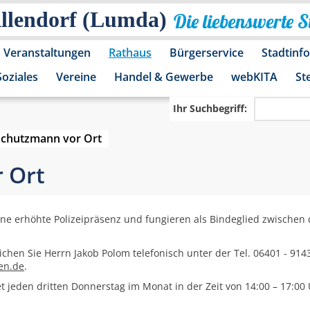
Allendorf (Lumda)
Die liebenswerte 
Veranstaltungen
Rathaus
Bürgerservice
Stadtinf
Soziales
Vereine
Handel & Gewerbe
webKITA
St
Ihr Suchbegriff:
Schutzmann vor Ort
 Ort
eine erhöhte Polizeipräsenz und fungieren als Bindeglied zwische
ichen Sie Herrn Jakob Polom telefonisch unter der Tel. 06401 - 91
en.de
.
t jeden dritten Donnerstag im Monat in der Zeit von 14:00 – 17:00