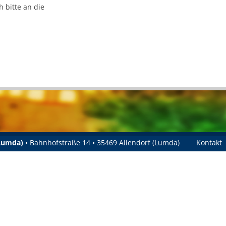
 bitte an die
.
(Lumda)
• Bahnhofstraße 14 • 35469 Allendorf (Lumda)
Kontakt