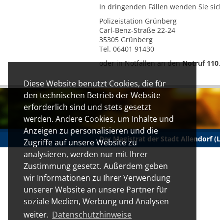
In dringenden Fällen wenden Sie sich
Polizeistation Grünberg
Carl-Benz-Straße 22-24
35305 Grünberg
Tel. 06401 91430
oder in Notfällen an den
Notruf 110
Diese Website benutzt Cookies, die für
den technischen Betrieb der Website
erforderlich sind und stets gesetzt
werden. Andere Cookies, um Inhalte und
Anzeigen zu personalisieren und die
Der Magistrat der Stadt Allendorf 
Zugriffe auf unsere Website zu
analysieren, werden nur mit Ihrer
Zustimmung gesetzt. Außerdem geben
wir Informationen zu Ihrer Verwendung
unserer Website an unsere Partner für
soziale Medien, Werbung und Analysen
weiter.
Datenschutzhinweise