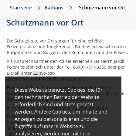
Startseite
Rathaus
Schutzmann vor Ort
Schutzmann vor Ort
Die Schutzleute vor Ort sorgen für eine erhöhte
Polizeipräsenz und fungieren als Bindeglied zwischen den
Bürgerinnen und Bürgern, den Kommunen und der Polizei.
Als Ansprechpartner der Polizei erreichen Sie Herrn Jakob
Polom telefonisch unter der Tel. 06401 - 9143360 oder per
E-Mail unter
svo-pst-
gruenberg.ppmh[at]polizei.hessen.de
.
Eine persönliche Sprechstunde findet jeden dritten
Diese Website benutzt Cookies, die für
Donnerstag im Monat in der Zeit von 14:00 – 17:00 Uhr bei
den technischen Betrieb der Website
der Stadtverwaltung Allendorf (Lumda) statt.
erforderlich sind und stets gesetzt
In dringenden Fällen wenden Sie sich bitte an die
werden. Andere Cookies, um Inhalte und
Polizeistation Grünberg
Anzeigen zu personalisieren und die
Carl-Benz-Straße 22-24
Zugriffe auf unsere Website zu
35305 Grünberg
analysieren, werden nur mit Ihrer
Tel. 06401 91430