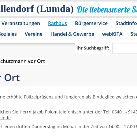
Allendorf (Lumda)
Die liebenswerte 
Veranstaltungen
Rathaus
Bürgerservice
Stadtinf
Soziales
Vereine
Handel & Gewerbe
webKITA
St
Ihr Suchbegriff:
Schutzmann vor Ort
 Ort
eine erhöhte Polizeipräsenz und fungieren als Bindeglied zwische
ichen Sie Herrn Jakob Polom telefonisch unter der Tel. 06401 - 91
en.de
.
t jeden dritten Donnerstag im Monat in der Zeit von 14:00 – 17:00