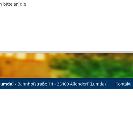
 bitte an die
.
(Lumda)
• Bahnhofstraße 14 • 35469 Allendorf (Lumda)
Kontakt