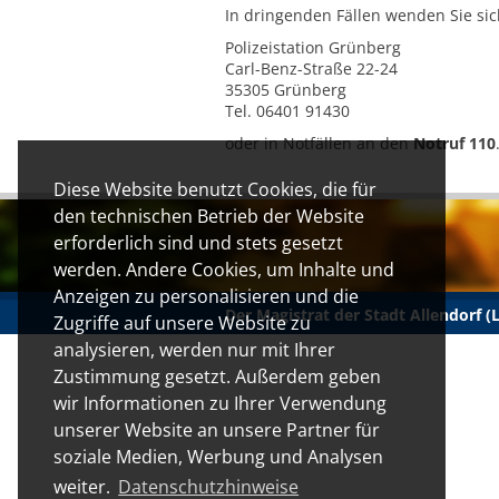
In dringenden Fällen wenden Sie sich
Polizeistation Grünberg
Carl-Benz-Straße 22-24
35305 Grünberg
Tel. 06401 91430
oder in Notfällen an den
Notruf 110
Diese Website benutzt Cookies, die für
den technischen Betrieb der Website
erforderlich sind und stets gesetzt
werden. Andere Cookies, um Inhalte und
Anzeigen zu personalisieren und die
Der Magistrat der Stadt Allendorf 
Zugriffe auf unsere Website zu
analysieren, werden nur mit Ihrer
Zustimmung gesetzt. Außerdem geben
wir Informationen zu Ihrer Verwendung
unserer Website an unsere Partner für
soziale Medien, Werbung und Analysen
weiter.
Datenschutzhinweise