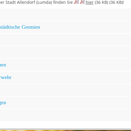
r Stadt Allendorf (Lumda) finden Sie
hier
(36 KB) (36 KB)!
städtische Gremien
nen
erwehr
gen