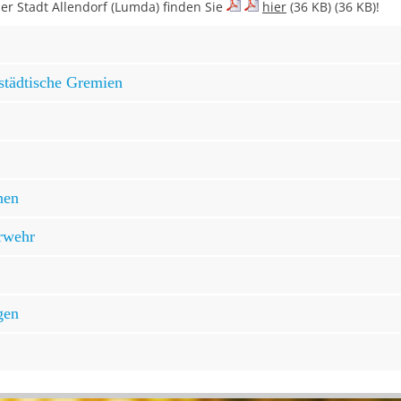
r Stadt Allendorf (Lumda) finden Sie
hier
(36 KB) (36 KB)!
städtische Gremien
nen
erwehr
gen