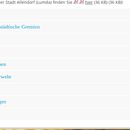
r Stadt Allendorf (Lumda) finden Sie
hier
(36 KB) (36 KB)!
städtische Gremien
nen
erwehr
gen