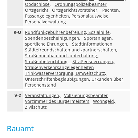
Obdachlose,
Ordnungspolizeibeamter
Ortsgericht
Ortsgerichtsvorsteher,
Pachten,
Passangelegenheiten, Personalausweise,
Personalverwaltung
R-U
Rundfunkgebührenbefreiung, Sozialhilfe,
Spendenbescheinigungen,
Sportanlagen,
sportliche Ehrungen,
Stadtinformationen,
Städtefreundschaften und -partnerschaften,
Straßenneubau und -unterhaltung,
Straßenbeleuchtung,
Straßensperrungen,
Straßenverkehrsangelegenheiten
Trinkwasserversorgung, Umweltschutz,
Unterschriftenbeglaubigungen, Urkunden über
Personenstand
V-Z
Veranstaltungen,
Vollziehungsbeamter
Vorzimmer des Bürgermeisters
Wohngeld,
Zivilschutz
Bauamt