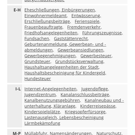
E-H
Eheschließungen, Einbürgerungen,
Einwohnermeldeamt,
Entwässerung,
Erschließungsbeiträge,
Ferienspiele,
Frauenbeauftragte,
Fremdenverkehr,
Friedhofsangelegenheiten,
Führungszeugnisse,
Fundsachen,
Gaststättenrecht,
Geburtenanmeldung, Gewerbean- und -
abmeldungen,
Gewerbeansiedlungen,
Gewerbegenehmigungen,
Gewerbesteuer,
Grundsteuer,
Grundstücksverwaltung,
Haushaltsangelegenheiten der Stadt,
Haushaltsbescheinigung für Kindergeld,
Hundesteuer
I-L
Internet-Angelegenheiten,
Jugendpflege,
Jugendzentrum,
Kanalanschlussbeiträge,
Kanalbenutzungsgebühren,
Kanalneubau und -
unterhaltung, Kläranlage,
Kinderreisepässe,
Kinderspielplätze,
Kriegsopferfürsorge,
Lastenausgleich, Lebensbescheinigung
Lärmbekämpfung
M-P
Müllabfuhr, Namensänderungen,
Naturschutz,