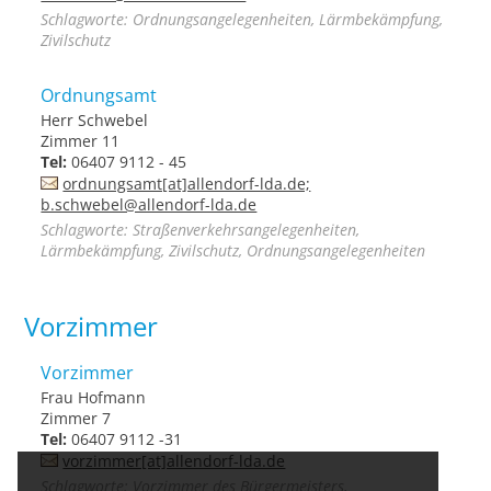
Schlagworte: Ordnungsangelegenheiten, Lärmbekämpfung,
Zivilschutz
Ordnungsamt
Herr Schwebel
Zimmer 11
Tel:
06407 9112 - 45
ordnungsamt[at]allendorf-lda.de;
b.schwebel@allendorf-lda.de
Schlagworte: Straßenverkehrsangelegenheiten,
Lärmbekämpfung, Zivilschutz, Ordnungsangelegenheiten
Vorzimmer
Vorzimmer
Frau Hofmann
Zimmer 7
Tel:
06407 9112 -31
vorzimmer[at]allendorf-lda.de
Schlagworte: Vorzimmer des Bürgermeisters,