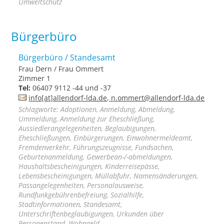
Umweltschutz
Bürgerbüro
Bürgerbüro / Standesamt
Frau Dern / Frau Ommert
Zimmer 1
Tel:
06407 9112 -44 und -37
info[at]allendorf-lda.de, n.ommert@allendorf-lda.de
Schlagworte: Adoptionen, Anmeldung, Abmeldung,
Ummeldung, Anmeldung zur Eheschließung,
Aussiedlerangelegenheiten, Beglaubigungen,
Eheschließungen, Einbürgerungen, Einwohnermeldeamt,
Fremdenverkehr, Führungszeugnisse, Fundsachen,
Geburtenanmeldung, Gewerbean-/-abmeldungen,
Haushaltsbescheinigungen, Kinderreisepässe,
Lebensbescheinigungen, Müllabfuhr, Namensänderungen,
Passangelegenheiten, Personalausweise,
Rundfunkgebührenbefreiung, Sozialhilfe,
Stadtinformationen, Standesamt,
Unterschriftenbeglaubigungen, Urkunden über
Personenstand, Wohngeld