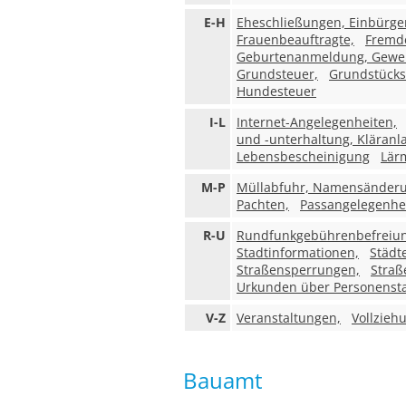
E-H
Eheschließungen, Einbürg
Frauenbeauftragte,
Fremd
Geburtenanmeldung, Gewe
Grundsteuer,
Grundstücks
Hundesteuer
I-L
Internet-Angelegenheiten,
und -unterhaltung, Kläranl
Lebensbescheinigung
Lär
M-P
Müllabfuhr, Namensänder
Pachten,
Passangelegenhei
R-U
Rundfunkgebührenbefreiung,
Stadtinformationen,
Städt
Straßensperrungen,
Straß
Urkunden über Personenst
V-Z
Veranstaltungen,
Vollzieh
Bauamt