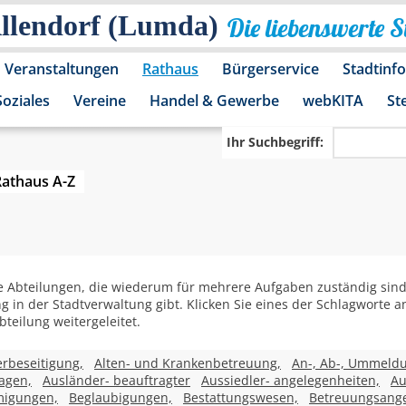
Allendorf (Lumda)
Die liebenswerte 
Veranstaltungen
Rathaus
Bürgerservice
Stadtinf
Soziales
Vereine
Handel & Gewerbe
webKITA
St
Ihr Suchbegriff:
Rathaus A-Z
 Abteilungen, die wiederum für mehrere Aufgaben zuständig sind. 
ng in der Stadtverwaltung gibt. Klicken Sie eines der Schlagworte
teilung weitergeleitet.
rbeseitigung,
Alten- und Krankenbetreuung,
An-, Ab-, Ummeld
agen,
Ausländer- beauftragter
Aussiedler- angelegenheiten,
Au
migungen,
Beglaubigungen,
Bestattungswesen,
Betreuungsange