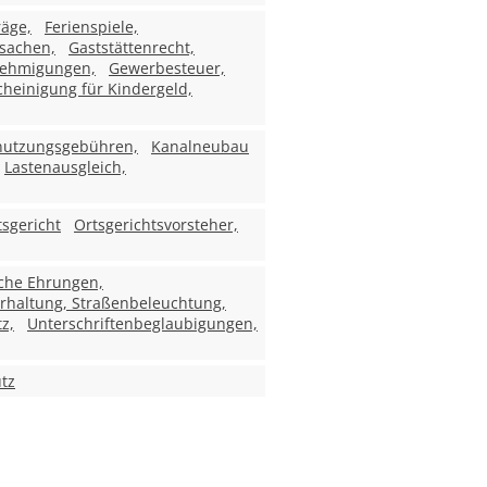
räge,
Ferienspiele,
sachen,
Gaststättenrecht,
ehmigungen,
Gewerbesteuer,
heinigung für Kindergeld,
enutzungsgebühren,
Kanalneubau
Lastenausgleich,
tsgericht
Ortsgerichtsvorsteher,
iche Ehrungen,
rhaltung, Straßenbeleuchtung,
z,
Unterschriftenbeglaubigungen,
tz