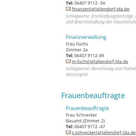
Tel:
06407 9112 -34
finanzen[at]allendorf-lda.de
Schlagworte: Erschließungsbeiträge, 
und Bewirtschaftung der Haushaltsmi
Finanzverwaltung
Frau Fuchs
Zimmer 2a
Tel:
06407 9112-49
m.fuchs[at]allendorf-lda.de
Schlagworte: Berechnung und Festse
Wassergeld.
Frauenbeauftragte
Frauenbeauftragte
Frau Schnecker
Bauamt (Zimmer 2)
Tel:
06407 9112 -47
s.schnecker[at]allendorf-lda.de