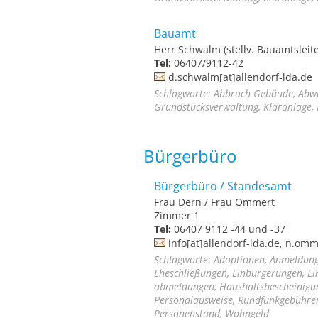
Bauamt
Herr Schwalm (stellv. Bauamtsleite
Tel:
06407/9112-42
d.schwalm[at]allendorf-lda.de
Schlagworte: Abbruch Gebäude, Abwa
Grundstücksverwaltung, Kläranlage, 
Bürgerbüro
Bürgerbüro / Standesamt
Frau Dern / Frau Ommert
Zimmer 1
Tel:
06407 9112 -44 und -37
info[at]allendorf-lda.de, n.om
Schlagworte: Adoptionen, Anmeldung
Eheschließungen, Einbürgerungen, 
abmeldungen, Haushaltsbescheinigun
Personalausweise, Rundfunkgebührenb
Personenstand, Wohngeld