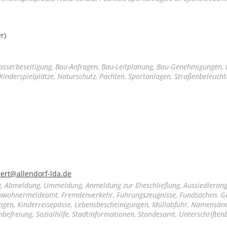
r)
sserbeseitigung, Bau-Anfragen, Bau-Leitplanung, Bau-Genehmigungen,
Kinderspielplätze, Naturschutz, Pachten, Sportanlagen, Straßenbeleuch
mert@allendorf-lda.de
, Abmeldung, Ummeldung, Anmeldung zur Eheschließung, Aussiedlerang
Einwohnermeldeamt, Fremdenverkehr, Führungszeugnisse, Fundsachen, 
gen, Kinderreisepässe, Lebensbescheinigungen, Müllabfuhr, Namensän
efreiung, Sozialhilfe, Stadtinformationen, Standesamt, Unterschrifte