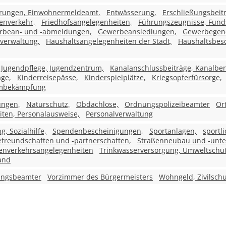
erungen, Einwohnermeldeamt,
Entwässerung,
Erschließungsbeit
enverkehr,
Friedhofsangelegenheiten,
Führungszeugnisse, Fund
rbean- und -abmeldungen,
Gewerbeansiedlungen,
Gewerbegen
verwaltung,
Haushaltsangelegenheiten der Stadt,
Haushaltsbesc
Jugendpflege, Jugendzentrum,
Kanalanschlussbeiträge, Kanalb
age,
Kinderreisepässe,
Kinderspielplätze,
Kriegsopferfürsorge,
mbekämpfung
ungen,
Naturschutz,
Obdachlose,
Ordnungspolizeibeamter
Or
ten, Personalausweise,
Personalverwaltung
 Sozialhilfe,
Spendenbescheinigungen,
Sportanlagen,
sportl
efreundschaften und -partnerschaften,
Straßenneubau und -unte
enverkehrsangelegenheiten
Trinkwasserversorgung, Umweltschut
and
ungsbeamter
Vorzimmer des Bürgermeisters
Wohngeld, Zivilschu