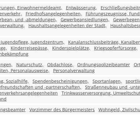
erungen, Einwohnermeldeamt,
Entwässerung,
Erschließungsbeit
enverkehr,
Friedhofsangelegenheiten,
Führungszeugnisse, Fund
rbean- und -abmeldungen,
Gewerbeansiedlungen,
Gewerbegen
verwaltung,
Haushaltsangelegenheiten der Stadt,
Haushaltsbesc
Jugendpflege, Jugendzentrum,
Kanalanschlussbeiträge, Kanalb
age,
Kinderreisepässe,
Kinderspielplätze,
Kriegsopferfürsorge,
mbekämpfung
ungen,
Naturschutz,
Obdachlose,
Ordnungspolizeibeamter
Or
ten, Personalausweise,
Personalverwaltung
 Sozialhilfe,
Spendenbescheinigungen,
Sportanlagen,
sportl
efreundschaften und -partnerschaften,
Straßenneubau und -unte
enverkehrsangelegenheiten
Trinkwasserversorgung, Umweltschut
and
ungsbeamter
Vorzimmer des Bürgermeisters
Wohngeld, Zivilschu