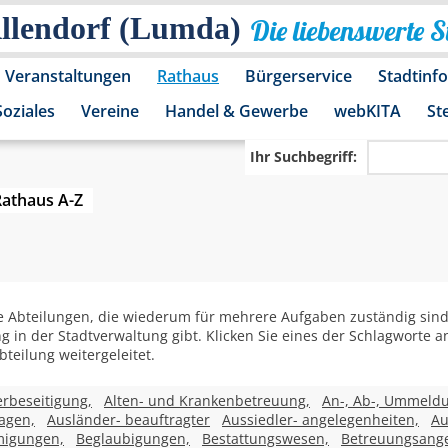
Allendorf (Lumda)
Die liebenswerte 
Veranstaltungen
Rathaus
Bürgerservice
Stadtinf
Soziales
Vereine
Handel & Gewerbe
webKITA
St
Ihr Suchbegriff:
Rathaus A-Z
 Abteilungen, die wiederum für mehrere Aufgaben zuständig sind. 
ng in der Stadtverwaltung gibt. Klicken Sie eines der Schlagworte
teilung weitergeleitet.
rbeseitigung,
Alten- und Krankenbetreuung,
An-, Ab-, Ummeld
agen,
Ausländer- beauftragter
Aussiedler- angelegenheiten,
Au
migungen,
Beglaubigungen,
Bestattungswesen,
Betreuungsange