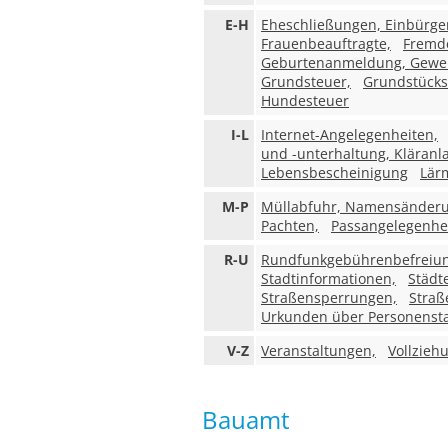
E-H
Eheschließungen, Einbürg
Frauenbeauftragte,
Fremd
Geburtenanmeldung, Gewe
Grundsteuer,
Grundstücks
Hundesteuer
I-L
Internet-Angelegenheiten,
und -unterhaltung, Kläranl
Lebensbescheinigung
Lär
M-P
Müllabfuhr, Namensänder
Pachten,
Passangelegenhei
R-U
Rundfunkgebührenbefreiung,
Stadtinformationen,
Städt
Straßensperrungen,
Straß
Urkunden über Personenst
V-Z
Veranstaltungen,
Vollzieh
Bauamt