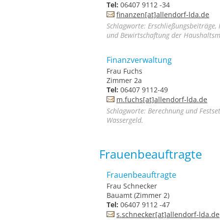
Tel:
06407 9112 -34
finanzen[at]allendorf-lda.de
Schlagworte: Erschließungsbeiträge, 
und Bewirtschaftung der Haushaltsmi
Finanzverwaltung
Frau Fuchs
Zimmer 2a
Tel:
06407 9112-49
m.fuchs[at]allendorf-lda.de
Schlagworte: Berechnung und Festse
Wassergeld.
Frauenbeauftragte
Frauenbeauftragte
Frau Schnecker
Bauamt (Zimmer 2)
Tel:
06407 9112 -47
s.schnecker[at]allendorf-lda.de