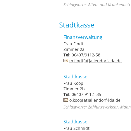
Schlagworte: Alten- und Krankenbet
Stadtkasse
Finanzverwaltung
Frau Findt
Zimmer 2a
Tel:
06407/9112-58
m.findt[at]allendorf-lda.de
Stadtkasse
Frau Koop
Zimmer 2b
Tel:
06407 9112 -35
o.koop[at]allendorf-lda.de
Schlagworte: Zahlungsverkehr, Mah
Stadtkasse
Frau Schmidt