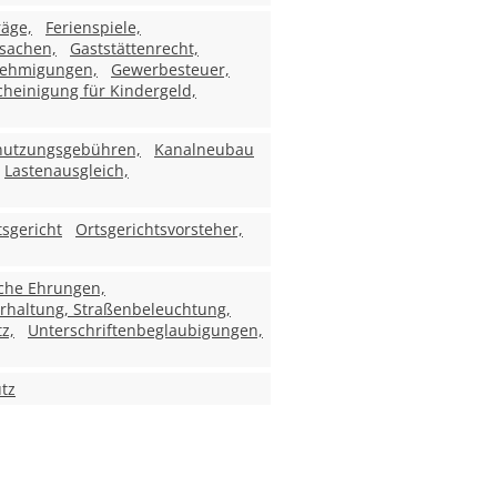
räge,
Ferienspiele,
sachen,
Gaststättenrecht,
ehmigungen,
Gewerbesteuer,
heinigung für Kindergeld,
enutzungsgebühren,
Kanalneubau
Lastenausgleich,
tsgericht
Ortsgerichtsvorsteher,
iche Ehrungen,
rhaltung, Straßenbeleuchtung,
z,
Unterschriftenbeglaubigungen,
tz