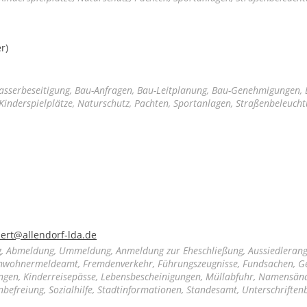
r)
sserbeseitigung, Bau-Anfragen, Bau-Leitplanung, Bau-Genehmigungen,
Kinderspielplätze, Naturschutz, Pachten, Sportanlagen, Straßenbeleuch
mert@allendorf-lda.de
, Abmeldung, Ummeldung, Anmeldung zur Eheschließung, Aussiedlerang
Einwohnermeldeamt, Fremdenverkehr, Führungszeugnisse, Fundsachen, 
gen, Kinderreisepässe, Lebensbescheinigungen, Müllabfuhr, Namensän
efreiung, Sozialhilfe, Stadtinformationen, Standesamt, Unterschrifte