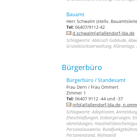
Bauamt
Herr Schwalm (stellv. Bauamtsleite
Tel:
06407/9112-42
d.schwalm[at]allendorf-lda.de
Schlagworte: Abbruch Gebäude, Abwa
Grundstücksverwaltung, Kläranlage, 
Bürgerbüro
Bürgerbüro / Standesamt
Frau Dern / Frau Ommert
Zimmer 1
Tel:
06407 9112 -44 und -37
info[at]allendorf-lda.de, n.om
Schlagworte: Adoptionen, Anmeldung
Eheschließungen, Einbürgerungen, 
abmeldungen, Haushaltsbescheinigun
Personalausweise, Rundfunkgebührenb
Personenstand, Wohngeld